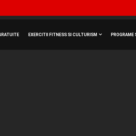
Bucuresti, Roman
GRATUITE
EXERCITII FITNESS SI CULTURISM
PROGRAME S