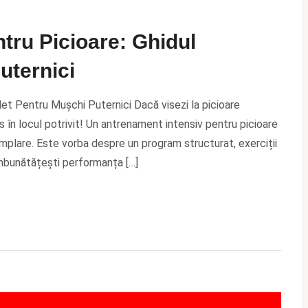
tru Picioare: Ghidul
uternici
et Pentru Mușchi Puternici Dacă visezi la picioare
ns în locul potrivit! Un antrenament intensiv pentru picioare
mplare. Este vorba despre un program structurat, exerciții
 îmbunătățești performanța […]