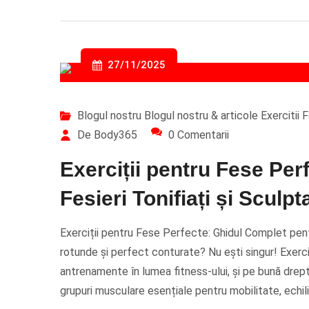
27/11/2025
Blogul nostru
Blogul nostru & articole
Exercitii F
De Body365
0 Comentarii
Exerciții pentru Fese Per
Fesieri Tonifiați și Sculpta
Exerciții pentru Fese Perfecte: Ghidul Complet pentru
rotunde și perfect conturate? Nu ești singur! Exerc
antrenamente în lumea fitness-ului, și pe bună drept
grupuri musculare esențiale pentru mobilitate, echilib