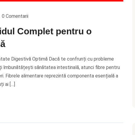
0 Comentarii
hidul Complet pentru o
mă
nătate Digestivă Optimă Dacă te confrunți cu probleme
îți îmbunătățești sănătatea intestinală, atunci fibre pentru
eri. Fibrele alimentare reprezintă componenta esențială a
i ai […]