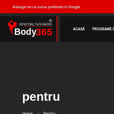
Adauga-ne ca sursa preferata in Google
ACASĂ
PROGRAME 
pentru
Home
Pentru