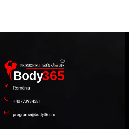
149,90 lei.
România
+40773984581
programe@body365.ro