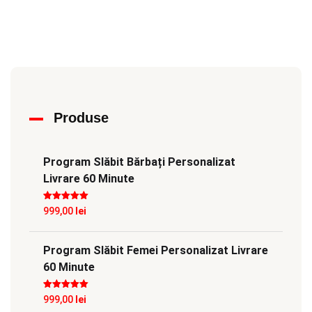
Produse
Program Slăbit Bărbați Personalizat
Livrare 60 Minute
Evaluat la
5
999,00
lei
din 5
Program Slăbit Femei Personalizat Livrare
60 Minute
Evaluat la
5
999,00
lei
din 5