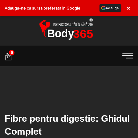
×
Adauga-ne ca sursa preferata in Google
Adauga
.ro
0
Fibre pentru digestie: Ghidul
Complet