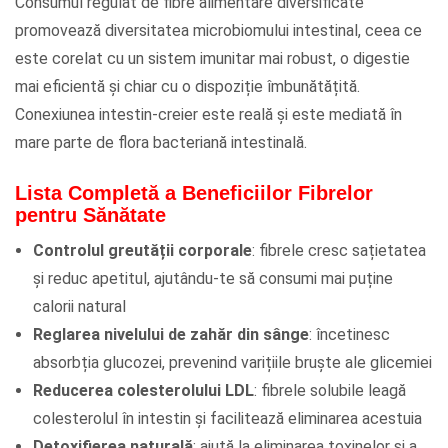
Consumul regulat de fibre alimentare diversificate
promovează diversitatea microbiomului intestinal, ceea ce
este corelat cu un sistem imunitar mai robust, o digestie
mai eficientă și chiar cu o dispoziție îmbunătățită.
Conexiunea intestin-creier este reală și este mediată în
mare parte de flora bacteriană intestinală.
Lista Completă a Beneficiilor Fibrelor
pentru Sănătate
Controlul greutății corporale
: fibrele cresc sațietatea
și reduc apetitul, ajutându-te să consumi mai puține
calorii natural
Reglarea nivelului de zahăr din sânge
: încetinesc
absorbția glucozei, prevenind varițiile bruște ale glicemiei
Reducerea colesterolului LDL
: fibrele solubile leagă
colesterolul în intestin și facilitează eliminarea acestuia
Detoxifierea naturală
: ajută la eliminarea toxinelor și a