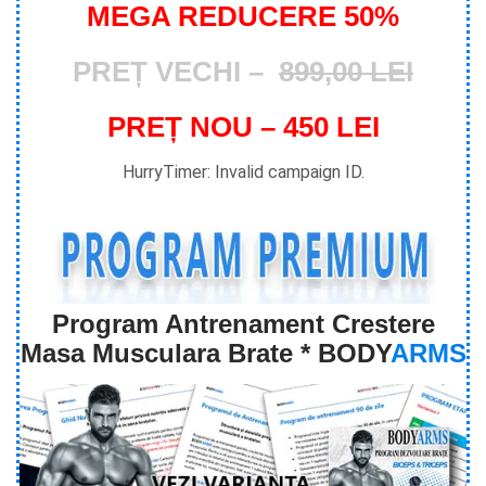
MEGA REDUCERE 50%
PREȚ VECHI –
899,00 LEI
PREȚ NOU – 450 LEI
HurryTimer: Invalid campaign ID.
Program Antrenament Crestere
Masa Musculara Brate * BODY
ARMS