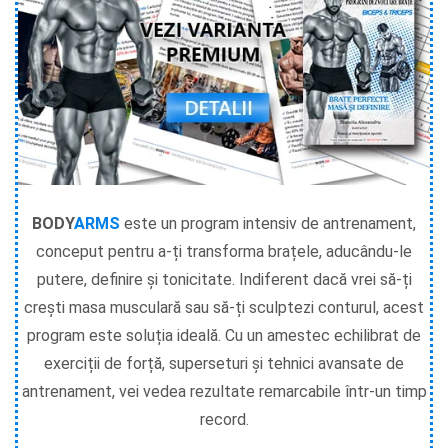
BODY
ARMS
este un program intensiv de antrenament,
conceput pentru a-ți transforma brațele, aducându-le
putere, definire și tonicitate. Indiferent dacă vrei să-ți
crești masa musculară sau să-ți sculptezi conturul, acest
program este soluția ideală. Cu un amestec echilibrat de
exerciții de forță, superseturi și tehnici avansate de
antrenament, vei vedea rezultate remarcabile într-un timp
record.