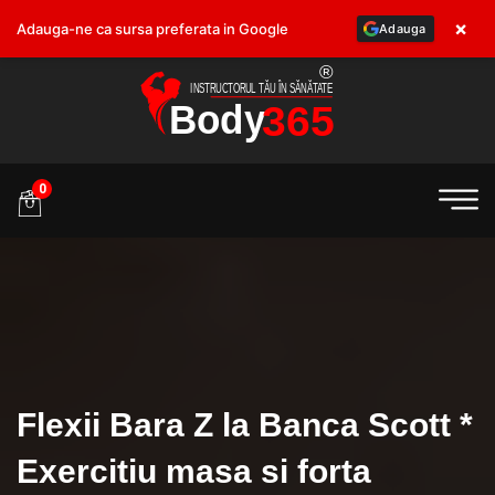
×
Adauga-ne ca sursa preferata in Google
Adauga
.ro
0
Flexii Bara Z la Banca Scott *
Exercitiu masa si forta