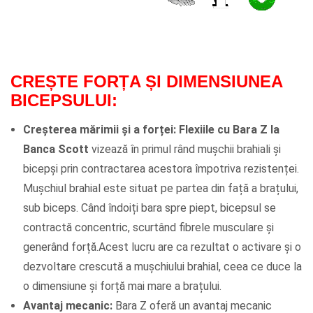
CREȘTE FORȚA ȘI DIMENSIUNEA
BICEPSULUI:
Creșterea mărimii și a forței:
Flexiile cu Bara Z la
Banca Scott
vizează în primul rând mușchii brahiali și
bicepși prin contractarea acestora împotriva rezistenței.
Mușchiul brahial este situat pe partea din față a brațului,
sub biceps. Când îndoiți bara spre piept, bicepsul se
contractă concentric, scurtând fibrele musculare și
generând forță.Acest lucru are ca rezultat o activare și o
dezvoltare crescută a mușchiului brahial, ceea ce duce la
o dimensiune și forță mai mare a brațului.
Avantaj mecanic:
Bara Z oferă un avantaj mecanic