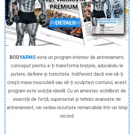
BODY
ARMS
este un program intensiv de antrenament,
conceput pentru a-ți transforma brațele, aducându-le
putere, definire și tonicitate. Indiferent dacă vrei să-ți
crești masa musculară sau să-ți sculptezi conturul, acest
program este soluția ideală. Cu un amestec echilibrat de
exerciții de forță, superseturi și tehnici avansate de
antrenament, vei vedea rezultate remarcabile într-un timp
record.