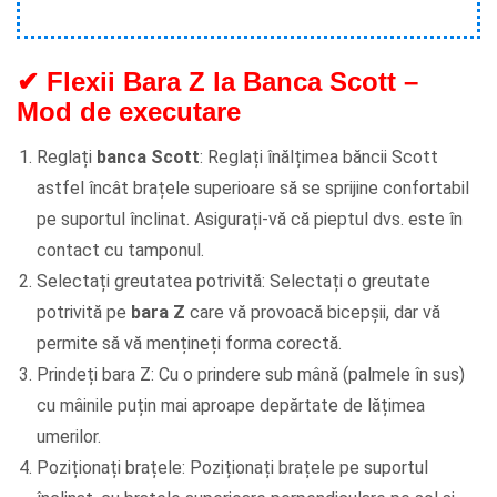
✔ Flexii Bara Z la Banca Scott –
Mod de executare
Reglați
banca Scott
: Reglați înălțimea băncii Scott
astfel încât brațele superioare să se sprijine confortabil
pe suportul înclinat.
Asigurați-vă că pieptul dvs. este în
contact cu tamponul.
Selectați greutatea potrivită: Selectați o greutate
potrivită pe
bara Z
care vă provoacă bicepșii, dar vă
permite să vă mențineți forma corectă.
Prindeți bara Z: Cu o prindere sub mână (palmele în sus)
cu mâinile puțin mai aproape depărtate de lățimea
umerilor.
Poziționați brațele: Poziționați brațele pe suportul