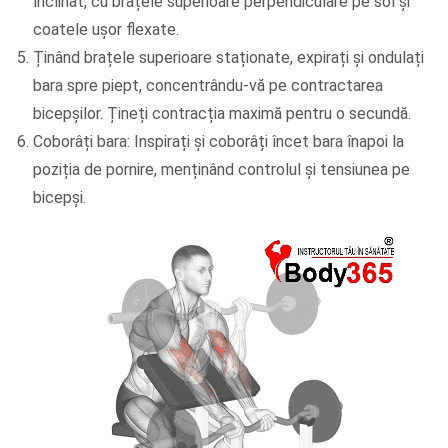
înclinat, cu brațele superioare perpendiculare pe sol și
coatele ușor flexate.
Ținând brațele superioare staționate, expirați și ondulați
bara spre piept, concentrându-vă pe contractarea
bicepșilor. Țineți contracția maximă pentru o secundă.
Coborâți bara: Inspirați și coborâți încet bara înapoi la
poziția de pornire, menținând controlul și tensiunea pe
bicepși.