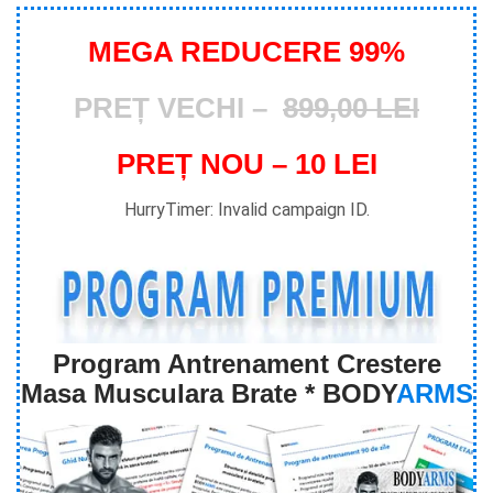
MEGA REDUCERE 99%
PREȚ VECHI –
899,00 LEI
PREȚ NOU – 10 LEI
HurryTimer: Invalid campaign ID.
Program Antrenament Crestere
Masa Musculara Brate * BODY
ARMS