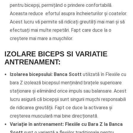
pentru bicepși, permițând o prindere confortabilă.
Aceasta reduce efortul asupra încheieturilor și coatelor.
Acest lucru vă permite să ridicați greutăți mai mari și să
efectuați mai multe repetări. Fapt care duce la o
creștere mai mare a mușchilor.
IZOLARE BICEPS SI VARIATIE
ANTRENAMENT
:
Izolarea bicepsului:
Banca Scott
utilizată în Flexiile cu
bara Z izolează bicepsul menținând brațele superioare
staționare și eliminând orice impuls sau balansare.
Acest
lucru asigură că bicepșii sunt singurii mușchi responsabili
de ridicarea greutății. Fapt ce duce la activarea și
creșterea musculară mai bine direcționată.
Variație în antrenament:
Flexiile cu Bara Z la Banca
Scott
sunt o variantă a flexiilor tradiționale pentru