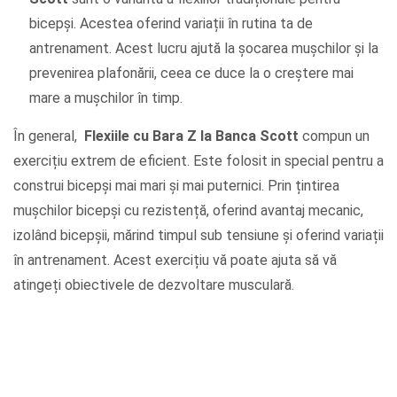
bicepși. Acestea oferind variații în rutina ta de
antrenament. Acest lucru ajută la șocarea mușchilor și la
prevenirea plafonării, ceea ce duce la o creștere mai
mare a mușchilor în timp.
În general,
Flexiile cu Bara Z la Banca Scott
compun un
exercițiu extrem de eficient. Este folosit in special pentru a
construi bicepși mai mari și mai puternici. Prin țintirea
mușchilor bicepși cu rezistență, oferind avantaj mecanic,
izolând bicepșii, mărind timpul sub tensiune și oferind variații
în antrenament. Acest exercițiu vă poate ajuta să vă
atingeți obiectivele de dezvoltare musculară.