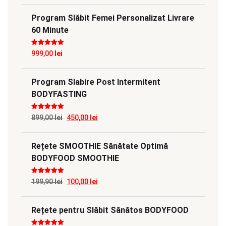
Program Slăbit Femei Personalizat Livrare
60 Minute
Evaluat la
5
999,00
lei
din 5
Program Slabire Post Intermitent
BODYFASTING
Evaluat la
5
Prețul
Prețul
899,00
lei
450,00
lei
din 5
inițial
curent
Rețete SMOOTHIE Sănătate Optimă
a
este:
BODYFOOD SMOOTHIE
fost:
450,00 lei.
899,00 lei.
Evaluat la
5
Prețul
Prețul
199,90
lei
100,00
lei
din 5
inițial
curent
Rețete pentru Slăbit Sănătos BODYFOOD
a
este:
fost:
100,00 lei.