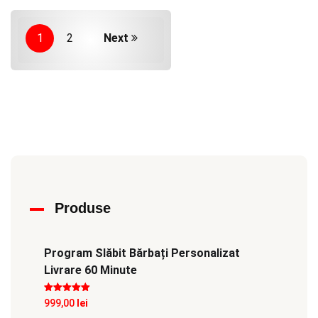
1
2
Next
Produse
Program Slăbit Bărbați Personalizat
Livrare 60 Minute
Evaluat la
5
999,00
lei
din 5