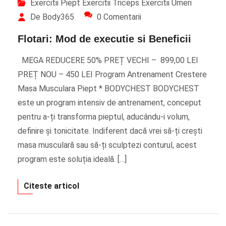
Exercitii Piept
Exercitii Triceps
Exercitii Umeri
De Body365
0 Comentarii
Flotari: Mod de executie si Beneficii
MEGA REDUCERE 50% PREȚ VECHI – 899,00 LEI
PREȚ NOU – 450 LEI Program Antrenament Crestere
Masa Musculara Piept * BODYCHEST BODYCHEST
este un program intensiv de antrenament, conceput
pentru a-ți transforma pieptul, aducându-i volum,
definire și tonicitate. Indiferent dacă vrei să-ți crești
masa musculară sau să-ți sculptezi conturul, acest
program este soluția ideală. […]
Citeste articol