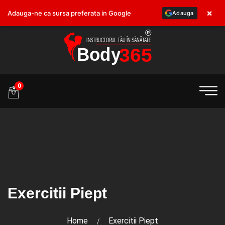
×
Adauga-ne ca sursa preferata in Google
Adauga
.ro
0
Exercitii Piept
Home
Exercitii Piept