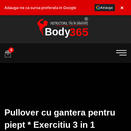
×
Adauga-ne ca sursa preferata in Google
Adauga
.ro
0
Pullover cu gantera pentru
piept * Exercitiu 3 in 1