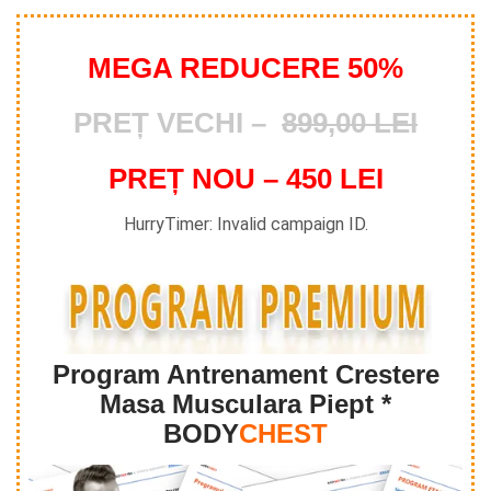
MEGA REDUCERE 50%
PREȚ VECHI –
899,00 LEI
PREȚ NOU – 450 LEI
HurryTimer: Invalid campaign ID.
Program Antrenament Crestere
Masa Musculara Piept *
BODY
CHEST