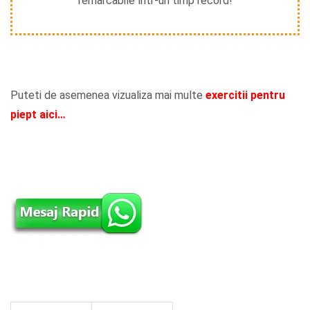
remarcabile într-un timp record!
Puteti de asemenea vizualiza mai multe
e
xercitii pentru
piept aici…