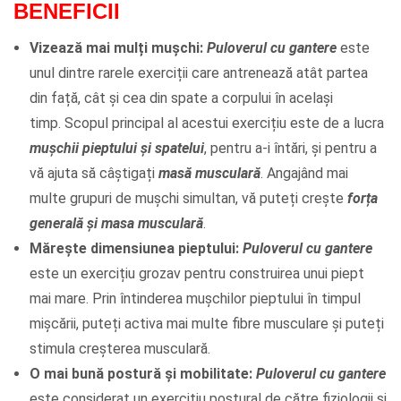
BENEFICII
Vizează mai mulți mușchi:
Puloverul cu gantere
este
unul dintre rarele exerciții care antrenează atât partea
din față, cât și cea din spate a corpului în același
timp. Scopul principal al acestui exercițiu este de a lucra
mușchii pieptului și spatelui
, pentru a-i întări, și pentru a
vă ajuta să câștigați
masă musculară
. Angajând mai
multe grupuri de mușchi simultan, vă puteți crește
forța
generală și masa musculară
.
Mărește dimensiunea pieptului:
Puloverul cu gantere
este un exercițiu grozav pentru construirea unui piept
mai mare.
Prin întinderea mușchilor pieptului în timpul
mișcării, puteți activa mai multe fibre musculare și puteți
stimula creșterea musculară.
O mai bună postură și mobilitate:
Puloverul cu gantere
este considerat un exercițiu postural de către fiziologii și