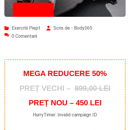
15/08/2023
Exercitii Piept
Scris de - Body365
0 Comentarii
MEGA REDUCERE 50%
PREȚ VECHI –
899,00 LEI
PREȚ NOU – 450 LEI
HurryTimer: Invalid campaign ID.