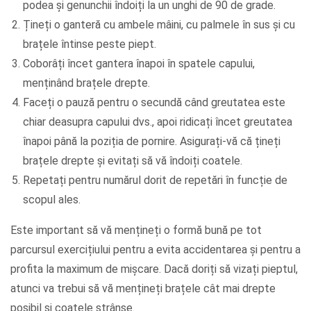
podea și genunchii îndoiți la un unghi de 90 de grade.
Țineți o ganteră cu ambele mâini, cu palmele în sus și cu
brațele întinse peste piept.
Coborâți încet gantera înapoi în spatele capului,
menținând brațele drepte.
Faceți o pauză pentru o secundă când greutatea este
chiar deasupra capului dvs., apoi ridicați încet greutatea
înapoi până la poziția de pornire.
Asigurați-vă că țineți
brațele drepte și evitați să vă îndoiți coatele.
Repetați pentru numărul dorit de repetări în funcție de
scopul ales.
Este important să vă mențineți o formă bună pe tot
parcursul exercițiului pentru a evita accidentarea și pentru a
profita la maximum de mișcare. Dacă doriți să vizați pieptul,
atunci va trebui să vă mențineți brațele cât mai drepte
posibil și coatele strânse.