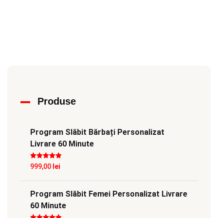
Produse
Program Slăbit Bărbați Personalizat
Livrare 60 Minute
Evaluat la
5
999,00
lei
din 5
Program Slăbit Femei Personalizat Livrare
60 Minute