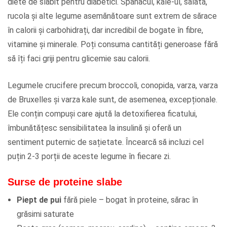
diete de slăbit pentru diabetici. Spanacul, kale-ul, salata,
rucola și alte legume asemănătoare sunt extrem de sărace
în calorii și carbohidrați, dar incredibil de bogate în fibre,
vitamine și minerale. Poți consuma cantități generoase fără
să îți faci griji pentru glicemie sau calorii.
Legumele crucifere precum broccoli, conopida, varza, varza
de Bruxelles și varza kale sunt, de asemenea, excepționale.
Ele conțin compuși care ajută la detoxifierea ficatului,
îmbunătățesc sensibilitatea la insulină și oferă un
sentiment puternic de sațietate. Încearcă să incluzi cel
puțin 2-3 porții de aceste legume în fiecare zi.
Surse de proteine slabe
Piept de pui
fără piele – bogat în proteine, sărac în
grăsimi saturate