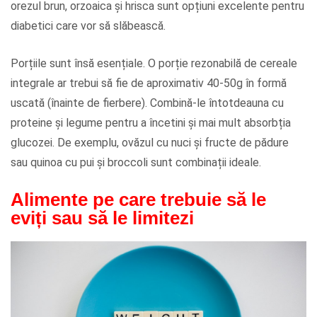
orezul brun, orzoaica și hrisca sunt opțiuni excelente pentru
diabetici care vor să slăbească.
Porțiile sunt însă esențiale. O porție rezonabilă de cereale
integrale ar trebui să fie de aproximativ 40-50g în formă
uscată (înainte de fierbere). Combină-le întotdeauna cu
proteine și legume pentru a încetini și mai mult absorbția
glucozei. De exemplu, ovăzul cu nuci și fructe de pădure
sau quinoa cu pui și broccoli sunt combinații ideale.
Alimente pe care trebuie să le
eviți sau să le limitezi