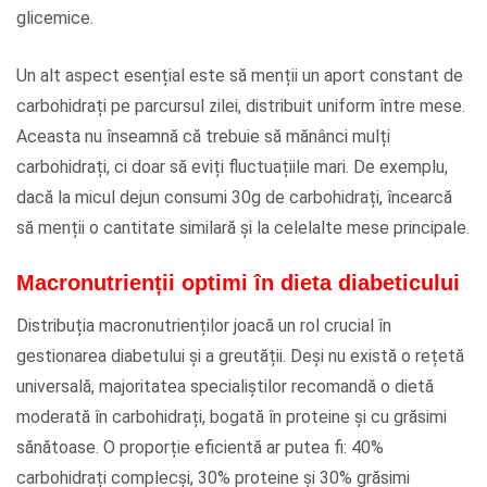
glicemice.
Un alt aspect esențial este să menții un aport constant de
carbohidrați pe parcursul zilei, distribuit uniform între mese.
Aceasta nu înseamnă că trebuie să mănânci mulți
carbohidrați, ci doar să eviți fluctuațiile mari. De exemplu,
dacă la micul dejun consumi 30g de carbohidrați, încearcă
să menții o cantitate similară și la celelalte mese principale.
Macronutrienții optimi în dieta diabeticului
Distribuția macronutrienților joacă un rol crucial în
gestionarea diabetului și a greutății. Deși nu există o rețetă
universală, majoritatea specialiștilor recomandă o dietă
moderată în carbohidrați, bogată în proteine și cu grăsimi
sănătoase. O proporție eficientă ar putea fi: 40%
carbohidrați complecși, 30% proteine și 30% grăsimi