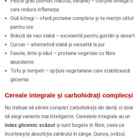
Pește gras (somon, macrou, sardine) – conține omega-3
care reduce inflamația
Ouă întregi – oferă proteine complete și te mențin sătul
pentru ore
Brânză de vaci slabă – excelentă pentru gustări și desert
Curcan – alternativă slabă și versalită la pui
Fasole, linte și năut – proteine vegetale cu fibre
abundente
Tofu și tempeh – opțiuni vegetariene care stabilizează
glicemia
Cereale integrale și carbohidrați complecși
Nu trebuie să elimini complet carbohidrații din dietă, ci doar
să alegi variante mai inteligente. Cerealele integrale au un
index glicemic scăzut
și sunt bogate în fibre, ceea ce
încetinește absorbția zahărului în sânge. Quinoa, ovăzul,