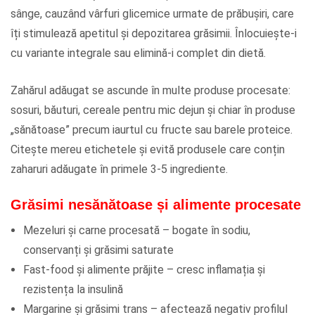
sânge, cauzând vârfuri glicemice urmate de prăbușiri, care
îți stimulează apetitul și depozitarea grăsimii. Înlocuiește-i
cu variante integrale sau elimină-i complet din dietă.
Zahărul adăugat se ascunde în multe produse procesate:
sosuri, băuturi, cereale pentru mic dejun și chiar în produse
„sănătoase” precum iaurtul cu fructe sau barele proteice.
Citește mereu etichetele și evită produsele care conțin
zaharuri adăugate în primele 3-5 ingrediente.
Grăsimi nesănătoase și alimente procesate
Mezeluri și carne procesată – bogate în sodiu,
conservanți și grăsimi saturate
Fast-food și alimente prăjite – cresc inflamația și
rezistența la insulină
Margarine și grăsimi trans – afectează negativ profilul