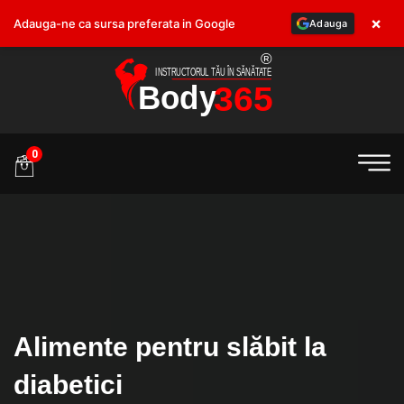
×
Adauga-ne ca sursa preferata in Google
Adauga
.ro
0
Alimente pentru slăbit la
diabetici