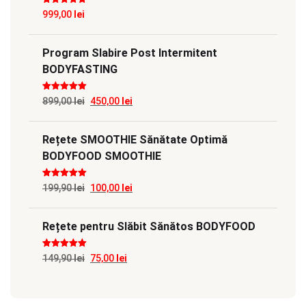
Evaluat la
5
999,00
lei
din 5
Program Slabire Post Intermitent
BODYFASTING
Evaluat la
5
Prețul
Prețul
899,00
lei
450,00
lei
din 5
inițial
curent
Rețete SMOOTHIE Sănătate Optimă
a
este:
BODYFOOD SMOOTHIE
fost:
450,00 lei.
899,00 lei.
Evaluat la
5
Prețul
Prețul
199,90
lei
100,00
lei
din 5
inițial
curent
Rețete pentru Slăbit Sănătos BODYFOOD
a
este:
fost:
100,00 lei.
Evaluat la
5
Prețul
Prețul
149,90
lei
75,00
lei
199,90 lei.
din 5
inițial
curent
a
este: