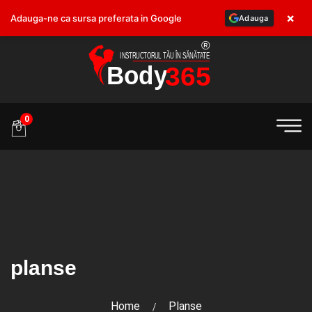
×
Adauga-ne ca sursa preferata in Google
Adauga
.ro
0
planse
Home
Planse