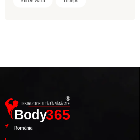
Stil De Viata
Triceps
România