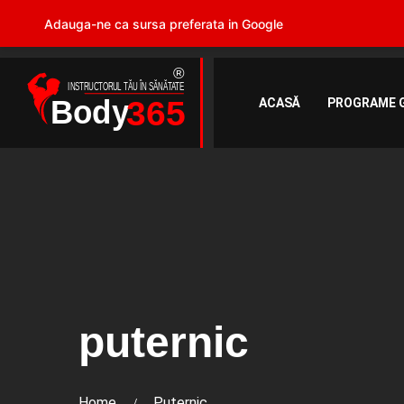
Adauga-ne ca sursa preferata in Google
ACASĂ
PROGRAME 
puternic
Home
Puternic