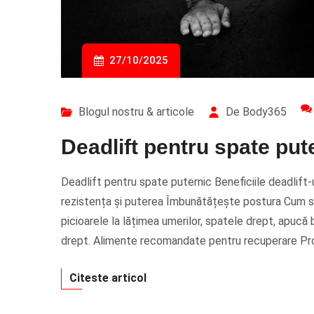
27/10/2025
Blogul nostru & articole
De Body365
Deadlift pentru spate put
Deadlift pentru spate puternic Beneficiile deadlift-
rezistența și puterea Îmbunătățește postura Cum să
picioarele la lățimea umerilor, spatele drept, apucă 
drept. Alimente recomandate pentru recuperare Prote
Citeste articol