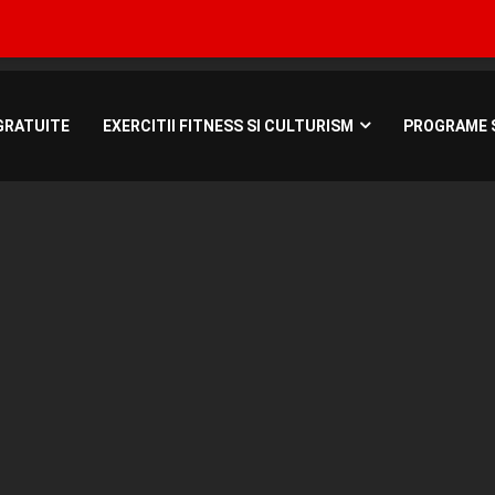
Bucuresti, Roman
GRATUITE
EXERCITII FITNESS SI CULTURISM
PROGRAME S