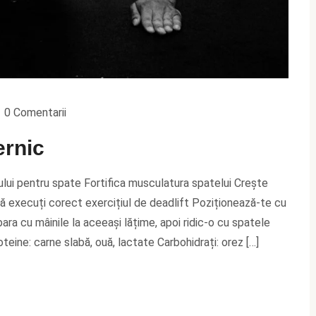
0 Comentarii
ernic
ului pentru spate Fortifica musculatura spatelui Crește
 execuți corect exercițiul de deadlift Poziționează-te cu
bara cu mâinile la aceeași lățime, apoi ridic-o cu spatele
ine: carne slabă, ouă, lactate Carbohidrați: orez […]