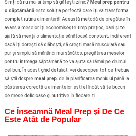
Simți că nu mai ai timp să gătești zilnic?
Meal prep pentru
o săptămână
este soluția perfectă care îți va transforma
complet rutina alimentară! Această metodă de pregătire în
avans a meselor îți economisește timp prețios, bani și te
ajută să menții o alimentație sănătoasă constant. Indiferent
dacă îți dorești să slăbești, să crești masă musculară sau
pur și simplu să mănânci mai sănătos, pregătirea meselor
pentru întreaga săptămână te va ajuta să rămâi pe drumul
cel bun. În acest ghid detaliat, vei descoperi tot ce trebuie
să știi despre
meal prep
, de la planificarea meniului până la
păstrarea corectă a alimentelor, astfel încât să te bucuri
de mese delicioase și nutritive în fiecare zi.
Ce Înseamnă Meal Prep și De Ce
Este Atât de Popular