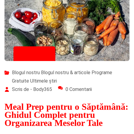
21/11/2025
Blogul nostru
Blogul nostru & articole
Programe
Gratuite
Ultimele știri
Scris de - Body365
0 Comentarii
Meal Prep pentru o Săptămână:
Ghidul Complet pentru
Organizarea Meselor Tale