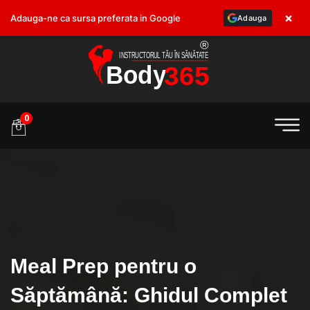
×
Adauga-ne ca sursa preferata in Google
Adauga
.ro
0
Meal Prep pentru o
Săptămână: Ghidul Complet