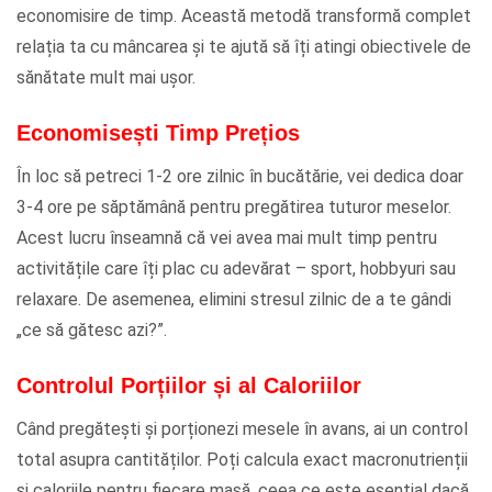
economisire de timp. Această metodă transformă complet
relația ta cu mâncarea și te ajută să îți atingi obiectivele de
sănătate mult mai ușor.
Economisești Timp Prețios
În loc să petreci 1-2 ore zilnic în bucătărie, vei dedica doar
3-4 ore pe săptămână pentru pregătirea tuturor meselor.
Acest lucru înseamnă că vei avea mai mult timp pentru
activitățile care îți plac cu adevărat – sport, hobbyuri sau
relaxare. De asemenea, elimini stresul zilnic de a te gândi
„ce să gătesc azi?”.
Controlul Porțiilor și al Caloriilor
Când pregătești și porționezi mesele în avans, ai un control
total asupra cantităților. Poți calcula exact macronutrienții
și caloriile pentru fiecare masă, ceea ce este esențial dacă