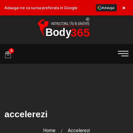
×
Adauga-ne ca sursa preferata in Google
Adauga
.ro
0
accelerezi
Home
Accelerezi