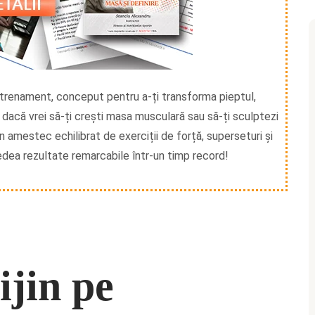
trenament, conceput pentru a-ți transforma pieptul,
t dacă vrei să-ți crești masa musculară sau să-ți sculptezi
n amestec echilibrat de exerciții de forță, superseturi și
dea rezultate remarcabile într-un timp record!
ijin pe