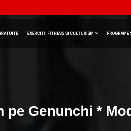
Bucuresti, Roman
GRATUITE
EXERCITII FITNESS SI CULTURISM
PROGRAME S
jin pe Genunchi * Mo