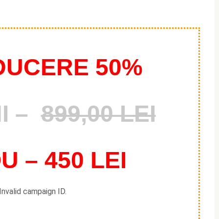
DUCERE 50%
I –
899,00 LEI
 – 450 LEI
Invalid campaign ID.