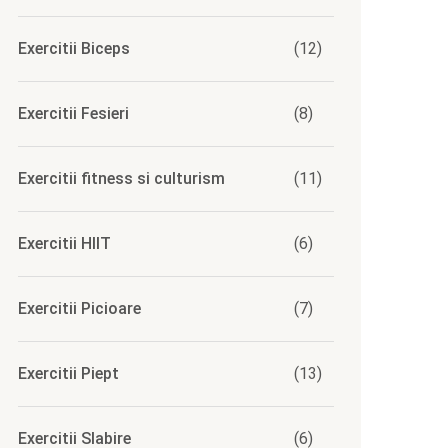
Exercitii Biceps
(12)
Exercitii Fesieri
(8)
Exercitii fitness si culturism
(11)
Exercitii HIIT
(6)
Exercitii Picioare
(7)
Exercitii Piept
(13)
Exercitii Slabire
(6)