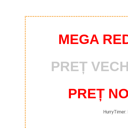
MEGA RE
PREȚ VECH
PREȚ NOU
HurryTimer: 