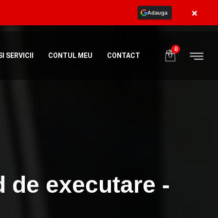
×
Adauga
ia
+40773984581
programe@body365.ro
0
I SERVICII
CONTUL MEU
CONTACT
d de executare -