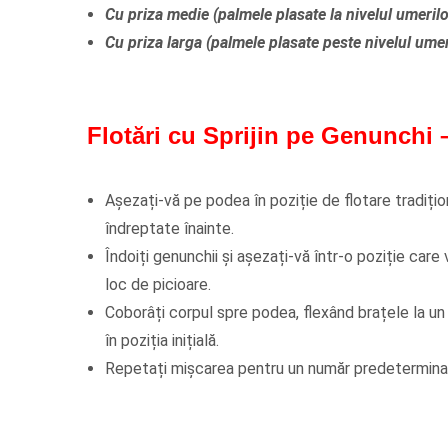
Cu priza medie (palmele plasate la nivelul umerilo
Cu priza larga (palmele plasate peste nivelul umer
Flotări cu Sprijin pe Genunchi
Așezați-vă pe podea în poziție de flotare tradițio
îndreptate înainte.
Îndoiți genunchii și așezați-vă într-o poziție care
loc de picioare.
Coborâți corpul spre podea, flexând brațele la un
în poziția inițială.
Repetați mișcarea pentru un număr predeterminat