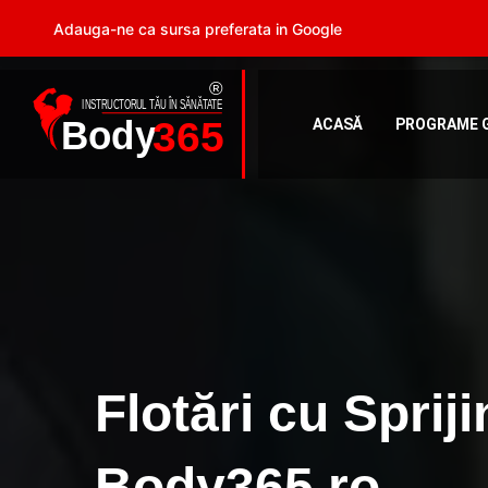
Adauga-ne ca sursa preferata in Google
ACASĂ
PROGRAME 
Flotări cu Spri
Body365.ro