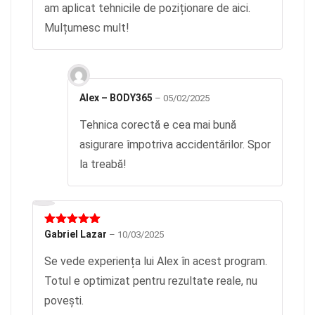
am aplicat tehnicile de poziționare de aici.
Mulțumesc mult!
Alex – BODY365
–
05/02/2025
Tehnica corectă e cea mai bună
asigurare împotriva accidentărilor. Spor
la treabă!
Evaluat la
Gabriel Lazar
–
10/03/2025
5
din 5
Se vede experiența lui Alex în acest program.
Totul e optimizat pentru rezultate reale, nu
povești.