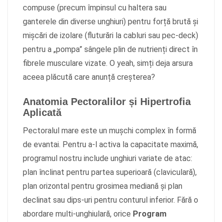
compuse (precum împinsul cu haltera sau
ganterele din diverse unghiuri) pentru forță brută și
mișcări de izolare (fluturări la cabluri sau pec-deck)
pentru a „pompa” sângele plin de nutrienți direct în
fibrele musculare vizate. O yeah, simți deja arsura
aceea plăcută care anunță creșterea?
Anatomia Pectoralilor și Hipertrofia
Aplicată
Pectoralul mare este un mușchi complex în formă
de evantai. Pentru a-l activa la capacitate maximă,
programul nostru include unghiuri variate de atac:
plan înclinat pentru partea superioară (claviculară),
plan orizontal pentru grosimea mediană și plan
declinat sau dips-uri pentru conturul inferior. Fără o
abordare multi-unghiulară, orice
Program