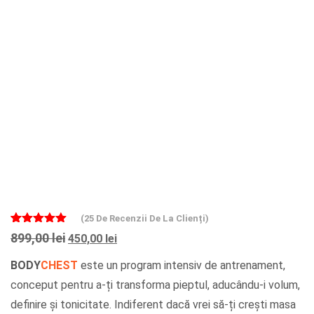
(
25
De Recenzii De La Clienți)
Evaluat la
25
Prețul
Prețul
899,00
lei
450,00
lei
5
din 5 pe
inițial
curent
baza a
de
BODY
CHEST
este un program intensiv de antrenament,
evaluări de
a
este:
la clienți
conceput pentru a-ți transforma pieptul, aducându-i volum,
fost:
450,00 lei.
899,00 lei.
definire și tonicitate. Indiferent dacă vrei să-ți crești masa