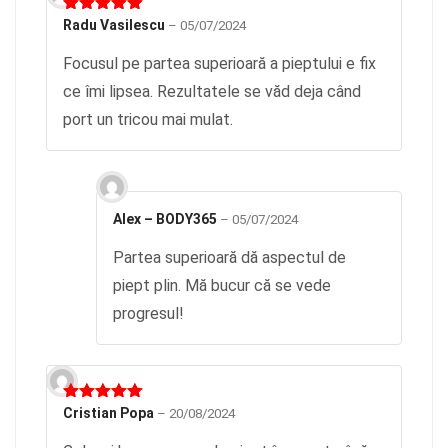
Evaluat la
Radu Vasilescu
–
05/07/2024
5
din 5
Focusul pe partea superioară a pieptului e fix
ce îmi lipsea. Rezultatele se văd deja când
port un tricou mai mulat.
Alex – BODY365
–
05/07/2024
Partea superioară dă aspectul de
piept plin. Mă bucur că se vede
progresul!
Evaluat la
Cristian Popa
–
20/08/2024
5
din 5