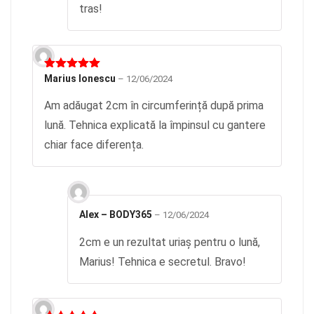
tras!
Evaluat la
Marius Ionescu
–
12/06/2024
5
din 5
Am adăugat 2cm în circumferință după prima
lună. Tehnica explicată la împinsul cu gantere
chiar face diferența.
Alex – BODY365
–
12/06/2024
2cm e un rezultat uriaș pentru o lună,
Marius! Tehnica e secretul. Bravo!