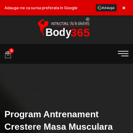
×
Adauga-ne ca sursa preferata in Google
Adauga
.ro
0
Program Antrenament
Crestere Masa Musculara