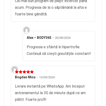
Cel mai bun program de piept încercat până
acum. Progresia de la o săptămână la alta e
foarte bine gândită.
Alex – BODY365
–
20/08/2024
Progresia e sfântă în hipertrofie.
Continuă să crești greutățile constant!
Evaluat la
Bogdan Micu
–
15/09/2024
5
din 5
Livrare instantă pe WhatsApp. Am început
antrenamentul la 30 de minute după ce am
plătit. Foarte profi!