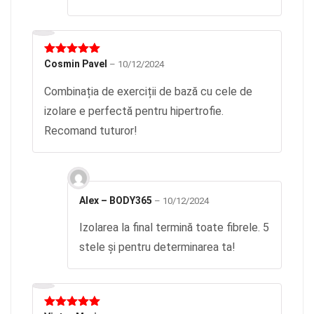
Evaluat la
Cosmin Pavel
–
10/12/2024
5
din 5
Combinația de exerciții de bază cu cele de
izolare e perfectă pentru hipertrofie.
Recomand tuturor!
Alex – BODY365
–
10/12/2024
Izolarea la final termină toate fibrele. 5
stele și pentru determinarea ta!