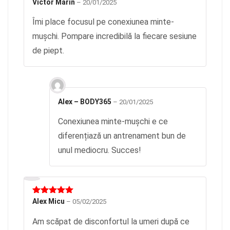
Evaluat la
Victor Marin
–
20/01/2025
5
din 5
Îmi place focusul pe conexiunea minte-
mușchi. Pompare incredibilă la fiecare sesiune
de piept.
Alex – BODY365
–
20/01/2025
Conexiunea minte-mușchi e ce
diferențiază un antrenament bun de
unul mediocru. Succes!
Evaluat la
Alex Micu
–
05/02/2025
5
din 5
Am scăpat de disconfortul la umeri după ce