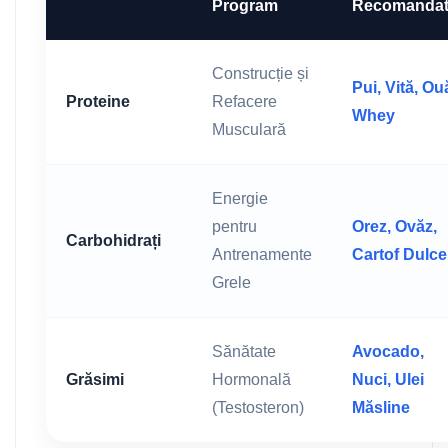
Program
Recomanda
Construcție și
Pui, Vită, Ou
Proteine
Refacere
Whey
Musculară
Energie
pentru
Orez, Ovăz,
Carbohidrați
Antrenamente
Cartof Dulce
Grele
Sănătate
Avocado,
Grăsimi
Hormonală
Nuci, Ulei
(Testosteron)
Măsline