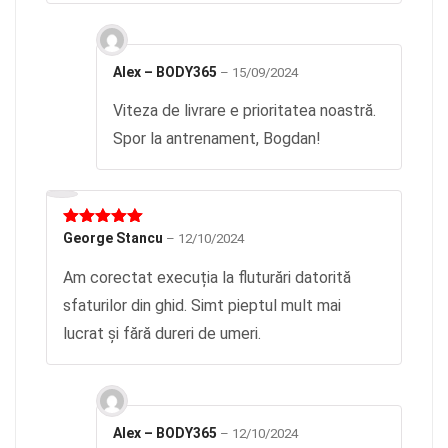
Alex – BODY365
–
15/09/2024
Viteza de livrare e prioritatea noastră.
Spor la antrenament, Bogdan!
Evaluat la
George Stancu
–
12/10/2024
5
din 5
Am corectat execuția la fluturări datorită
sfaturilor din ghid. Simt pieptul mult mai
lucrat și fără dureri de umeri.
Alex – BODY365
–
12/10/2024