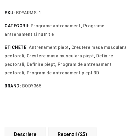
Antrenament
Crestere
SKU:
BDYARMS-1
Masa
CATEGORII:
Programe antrenament
,
Programe
Musculara
antrenament si nutritie
Piept
ETICHETE:
Antrenament piept
,
Crestere masa musculara
pectorali
,
Crestere masa musculara piept
,
Definire
pectorali
,
Definire piept
,
Program de antrenament
pectorali
,
Program de antrenament piept 3D
BRAND:
BODY365
Descriere
Recenzii (25)