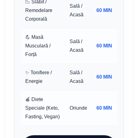
📉 Slăbit /
Sală /
Remodelare
60 MIN
Acasă
Corporală
💪 Masă
Sală /
Musculară /
60 MIN
Acasă
Forță
✨ Tonifiere /
Sală /
60 MIN
Energie
Acasă
🍎 Diete
Speciale (Keto,
Oriunde
60 MIN
Fasting, Vegan)