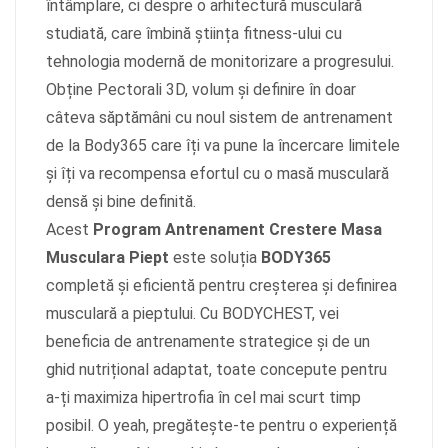
întâmplare, ci despre o arhitectură musculară
studiată, care îmbină știința fitness-ului cu
tehnologia modernă de monitorizare a progresului.
Obține Pectorali 3D, volum și definire în doar
câteva săptămâni cu noul sistem de antrenament
de la Body365 care îți va pune la încercare limitele
și îți va recompensa efortul cu o masă musculară
densă și bine definită.
Acest
Program Antrenament Crestere Masa
Musculara Piept
este soluția
BODY365
completă și eficientă pentru creșterea și definirea
musculară a pieptului. Cu BODYCHEST, vei
beneficia de antrenamente strategice și de un
ghid nutrițional adaptat, toate concepute pentru
a-ți maximiza hipertrofia în cel mai scurt timp
posibil. O yeah, pregătește-te pentru o experiență