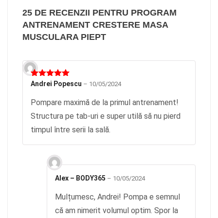
25 DE RECENZII PENTRU
PROGRAM
ANTRENAMENT CRESTERE MASA
MUSCULARA PIEPT
Evaluat la
Andrei Popescu
–
10/05/2024
5
din 5
Pompare maximă de la primul antrenament!
Structura pe tab-uri e super utilă să nu pierd
timpul între serii la sală.
Alex – BODY365
–
10/05/2024
Mulțumesc, Andrei! Pompa e semnul
că am nimerit volumul optim. Spor la