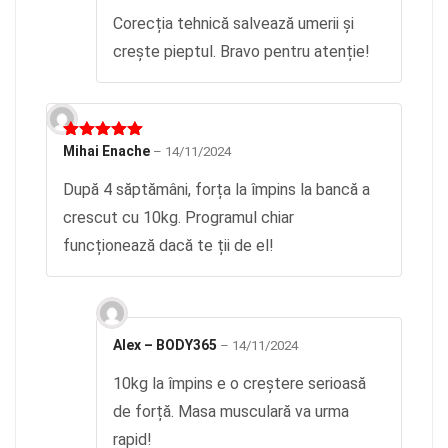
Corecția tehnică salvează umerii și
crește pieptul. Bravo pentru atenție!
Evaluat la
Mihai Enache
–
14/11/2024
5
din 5
După 4 săptămâni, forța la împins la bancă a
crescut cu 10kg. Programul chiar
funcționează dacă te ții de el!
Alex – BODY365
–
14/11/2024
10kg la împins e o creștere serioasă
de forță. Masa musculară va urma
rapid!