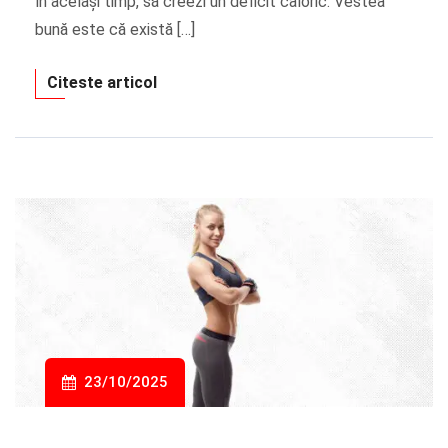
în același timp, să creezi un deficit caloric. Vestea
bună este că există […]
Citeste articol
23/10/2025