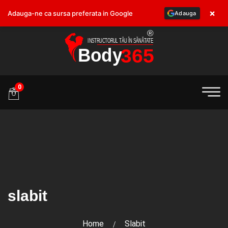
×
Adauga-ne ca sursa preferata in Google
Adauga
.ro
0
slabit
Home
Slabit