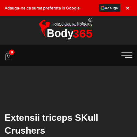
×
Adauga-ne ca sursa preferata in Google
Adauga
.ro
0
Extensii triceps SKull
Crushers