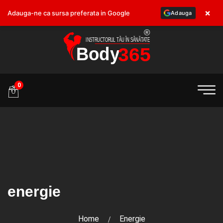
×
Adauga-ne ca sursa preferata in Google
Adauga
.ro
0
energie
Home
Energie