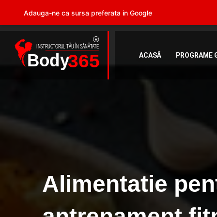
Adauga-ne ca sursa preferata in Google
ACASĂ
PROGRAME 
Alimentatie pen
antrenament fit