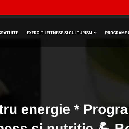
Bucuresti, Roman
GRATUITE
EXERCITII FITNESS SI CULTURISM
PROGRAME S
tru energie * Progr
ness si nutritie 💪 