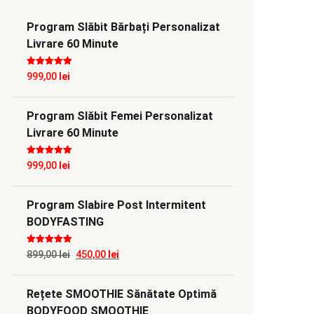
Program Slăbit Bărbați Personalizat
Livrare 60 Minute
Evaluat la
5
999,00
lei
din 5
Program Slăbit Femei Personalizat
Livrare 60 Minute
Evaluat la
5
999,00
lei
din 5
Program Slabire Post Intermitent
BODYFASTING
Evaluat la
5
Prețul
Prețul
899,00
lei
450,00
lei
din 5
inițial
curent
Rețete SMOOTHIE Sănătate Optimă
a
este:
BODYFOOD SMOOTHIE
fost:
450,00 lei.