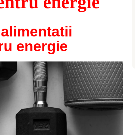
entru energie
 alimentatii
ru energie