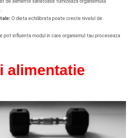
t de alimente sanatoase furnizeaza organismului
.
tale:
O dieta echilibrata poate creste nivelul de
e pot influenta modul in care organismul tau proceseaza
si alimentatie