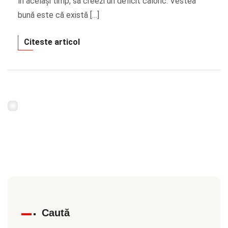
în același timp, să creezi un deficit caloric. Vestea
bună este că există […]
Citeste articol
Caută