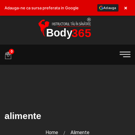
×
Adauga-ne ca sursa preferata in Google
Adauga
.ro
0
alimente
Home
Alimente