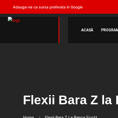
Adauga-ne ca sursa preferata in Google
ACASĂ
PROGRAM
Flexii Bara Z la
Home
Flexii Bara Z La Banca Scott