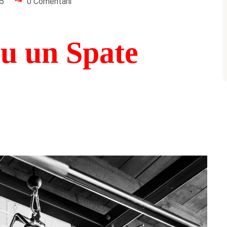
65
0 Comentarii
ru un Spate