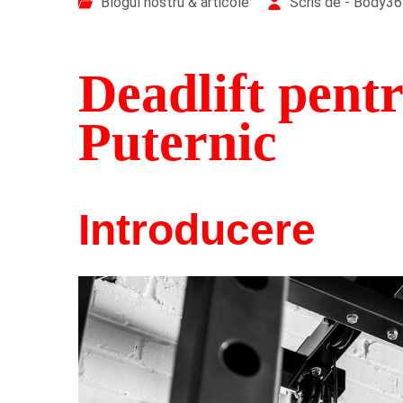
Blogul nostru & articole
Scris de - Body3
Deadlift pent
Puternic
Introducere