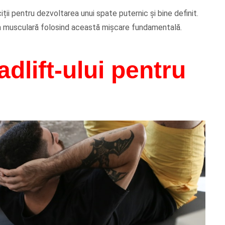
iții pentru dezvoltarea unui spate puternic și bine definit.
rța musculară folosind această mișcare fundamentală.
adlift-ului pentru