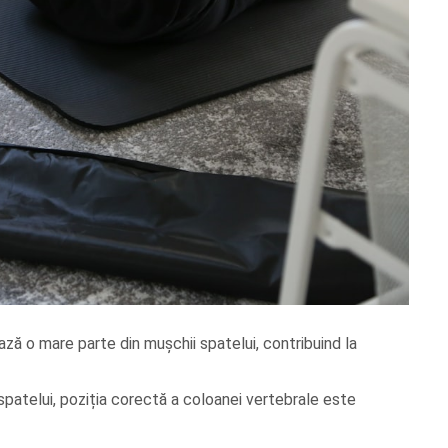
ază o mare parte din mușchii spatelui, contribuind la
 spatelui, poziția corectă a coloanei vertebrale este