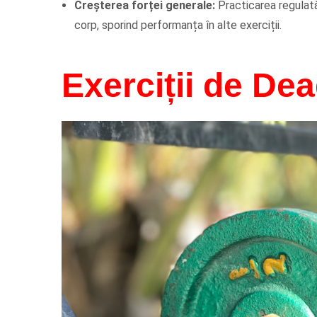
Creșterea forței generale:
Practicarea regulată
corp, sporind performanța în alte exerciții.
Exerciții de Dead