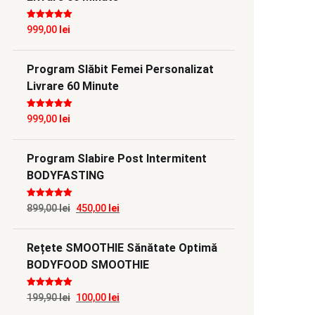
Evaluat la
5
999,00
lei
din 5
Program Slăbit Femei Personalizat
Livrare 60 Minute
Evaluat la
5
999,00
lei
din 5
Program Slabire Post Intermitent
BODYFASTING
Evaluat la
5
Prețul
Prețul
899,00
lei
450,00
lei
din 5
inițial
curent
Rețete SMOOTHIE Sănătate Optimă
a
este:
BODYFOOD SMOOTHIE
fost:
450,00 lei.
899,00 lei.
Evaluat la
5
Prețul
Prețul
199,90
lei
100,00
lei
din 5