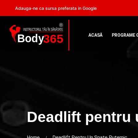
Adauga-ne ca sursa preferata in Google
ACASĂ
PROGRAME 
Deadlift pentru
Home
Deadlift Pentru Un Spate Puternic