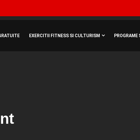
Bucuresti, Roman
GRATUITE
EXERCITII FITNESS SI CULTURISM
PROGRAME S
nt