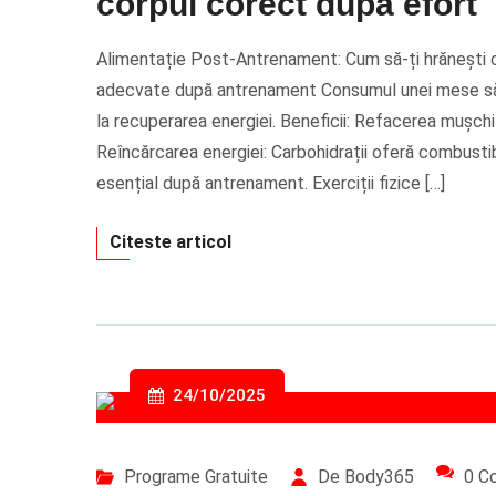
corpul corect după efort
Alimentație Post-Antrenament: Cum să-ți hrănești co
adecvate după antrenament Consumul unei mese săn
la recuperarea energiei. Beneficii: Refacerea mușchil
Reîncărcarea energiei: Carbohidrații oferă combusti
esențial după antrenament. Exerciții fizice […]
Citeste articol
24/10/2025
Programe Gratuite
De Body365
0 C