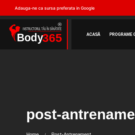
Adauga-ne ca sursa preferata in Google
ACASĂ
PROGRAME 
post-antrename
Home
Post-Antrenament