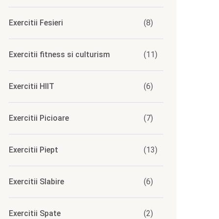
Exercitii Fesieri
(8)
Exercitii fitness si culturism
(11)
Exercitii HIIT
(6)
Exercitii Picioare
(7)
Exercitii Piept
(13)
Exercitii Slabire
(6)
Exercitii Spate
(2)