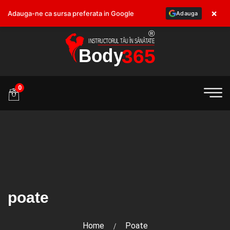
×
Adauga-ne ca sursa preferata in Google
Adauga
.ro
0
poate
Home
Poate