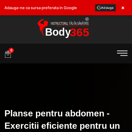
×
Adauga-ne ca sursa preferata in Google
Adauga
.ro
0
Planse pentru abdomen -
Exercitii eficiente pentru un