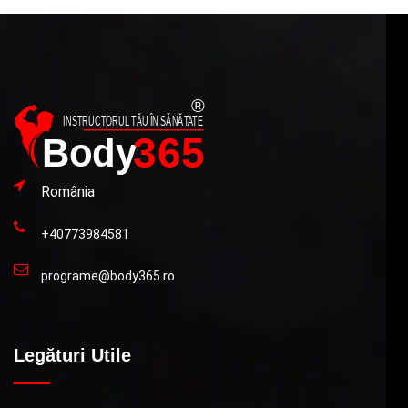
România
+40773984581
programe@body365.ro
Legături Utile