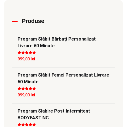
Produse
Program Slăbit Bărbați Personalizat
Livrare 60 Minute
Evaluat la
5
999,00
lei
din 5
Program Slăbit Femei Personalizat Livrare
60 Minute
Evaluat la
5
999,00
lei
din 5
Program Slabire Post Intermitent
BODYFASTING