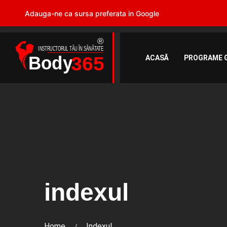
Adauga-ne ca sursa preferata in Google
ACASĂ
PROGRAME 
indexul
Home
Indexul