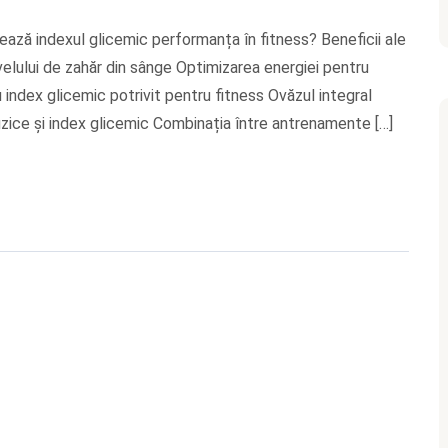
ează indexul glicemic performanța în fitness? Beneficii ale
ivelului de zahăr din sânge Optimizarea energiei pentru
ndex glicemic potrivit pentru fitness Ovăzul integral
izice și index glicemic Combinația între antrenamente […]