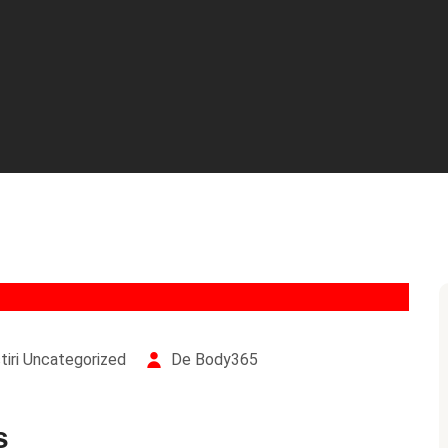
iri
Uncategorized
De Body365
s