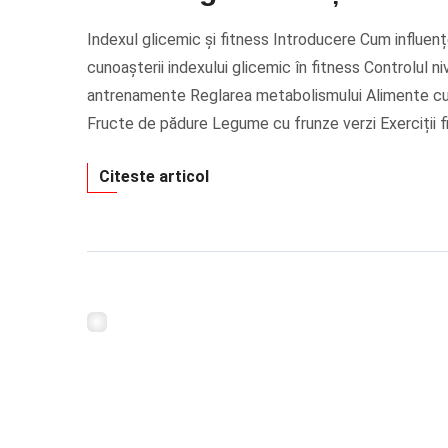
Indexul glicemic și fitness Introducere Cum influenț
cunoașterii indexului glicemic în fitness Controlul n
antrenamente Reglarea metabolismului Alimente cu i
Fructe de pădure Legume cu frunze verzi Exerciții f
Citeste articol