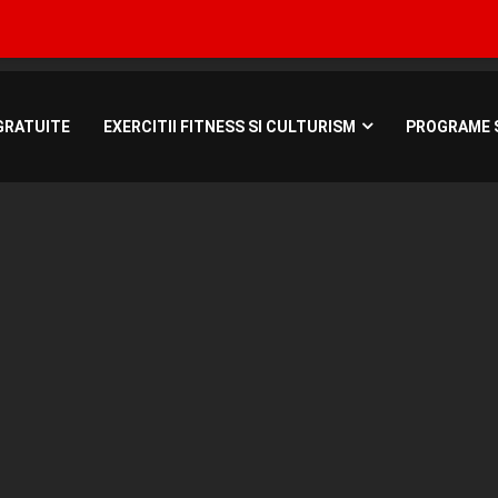
Bucuresti, Roman
GRATUITE
EXERCITII FITNESS SI CULTURISM
PROGRAME S