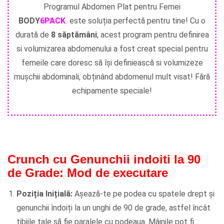
Programul Abdomen Plat pentru Femei
BODY
6PACK
este soluția perfectă pentru tine! Cu o
durată de
8 săptămâni
, acest program pentru definirea
si volumizarea abdomenului a fost creat special pentru
femeile care doresc să își definiească si volumizeze
mușchii abdominali, obținând abdomenul mult visat! Fără
echipamente speciale!
Crunch cu Genunchii indoiti la 90
de Grade: Mod de executare
Poziția Inițială:
Așează-te pe podea cu spatele drept și
genunchii îndoiți la un unghi de 90 de grade, astfel încât
tibiile tale să fie paralele cu podeaua. Mâinile pot fi