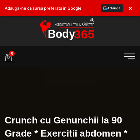
×
Adauga-ne ca sursa preferata in Google
Adauga
.ro
0
Crunch cu Genunchii la 90
Grade * Exercitii abdomen *