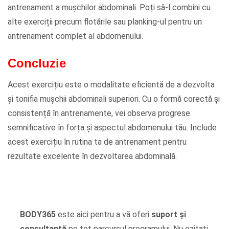
antrenament a mușchilor abdominali. Poți să-l combini cu
alte exerciții precum flotările sau planking-ul pentru un
antrenament complet al abdomenului.
Concluzie
Acest exercițiu este o modalitate eficientă de a dezvolta
și tonifia mușchii abdominali superiori. Cu o formă corectă și
consistență în antrenamente, vei observa progrese
semnificative în forța și aspectul abdomenului tău. Include
acest exercițiu în rutina ta de antrenament pentru
rezultate excelente în dezvoltarea abdominală.
BODY365
este aici pentru a vă oferi
suport și
consultanță
pe tot parcursul programului. Nu ezitați