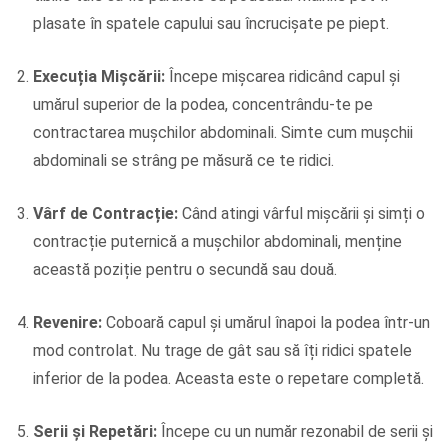
plasate în spatele capului sau încrucișate pe piept.
Execuția Mișcării:
Începe mișcarea ridicând capul și
umărul superior de la podea, concentrându-te pe
contractarea mușchilor abdominali. Simte cum mușchii
abdominali se strâng pe măsură ce te ridici.
Vârf de Contracție:
Când atingi vârful mișcării și simți o
contracție puternică a mușchilor abdominali, menține
această poziție pentru o secundă sau două.
Revenire:
Coboară capul și umărul înapoi la podea într-un
mod controlat. Nu trage de gât sau să îți ridici spatele
inferior de la podea. Aceasta este o repetare completă.
Serii și Repetări:
Începe cu un număr rezonabil de serii și