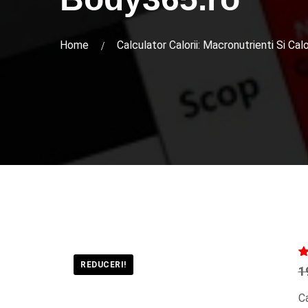
Home
Calculator Calorii: Macronutrienti Si Calor
REDUCERI!
Ev
7
1
5.
p
Ca
ev
la