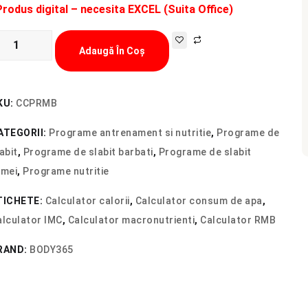
Produs digital – necesita EXCEL (Suita Office)
ntitate
Adaugă În Coș
lculator
lorii:
cronutrienti
KU:
CCPRMB
ATEGORII:
Programe antrenament si nutritie
,
Programe de
lorii
abit
,
Programe de slabit barbati
,
Programe de slabit
lnice
emei
,
Programe nutritie
TICHETE:
Calculator calorii
,
Calculator consum de apa
,
alculator IMC
,
Calculator macronutrienti
,
Calculator RMB
RAND:
BODY365