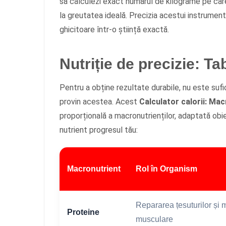
să calculezi exact numărul de kilograme pe care 
la greutatea ideală. Precizia acestui instrumen
ghicitoare într-o știință exactă.
Nutriție de precizie: Ta
Pentru a obține rezultate durabile, nu este sufici
provin acestea. Acest
Calculator calorii: Macr
proporțională a macronutrienților, adaptată obie
nutrient progresul tău:
Macronutrient
Rol în Organism
Repararea țesuturilor și
Proteine
musculare