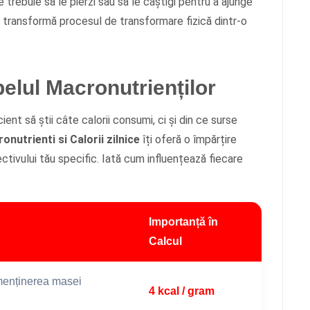
trebuie să le pierzi sau să le câștigi pentru a ajunge
t transformă procesul de transformare fizică dintr-o
belul Macronutrienților
ent să știi câte calorii consumi, ci și din ce surse
onutrienti si Calorii zilnice
îți oferă o împărțire
ctivului tău specific. Iată cum influențează fiecare
Importanță în
Calcul
 menținerea masei
4 kcal / gram