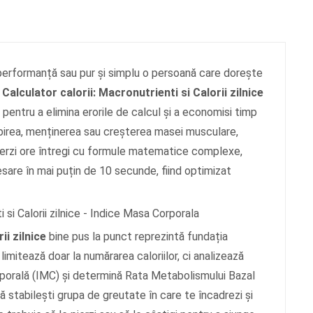
e performanță sau pur și simplu o persoană care dorește
t
Calculator calorii: Macronutrienti si Calorii zilnice
pentru a elimina erorile de calcul și a economisi timp
ăbirea, menținerea sau creșterea masei musculare,
pierzi ore întregi cu formule matematice complexe,
esare în mai puțin de 10 secunde, fiind optimizat
ii zilnice
bine pus la punct reprezintă fundația
imitează doar la numărarea caloriilor, ci analizează
porală (IMC) și determină Rata Metabolismului Bazal
ă stabilești grupa de greutate în care te încadrezi și