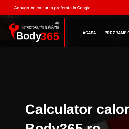
Adauga-ne ca sursa preferata in Google
ACASĂ
PROGRAME 
Calculator calori
Body365.ro