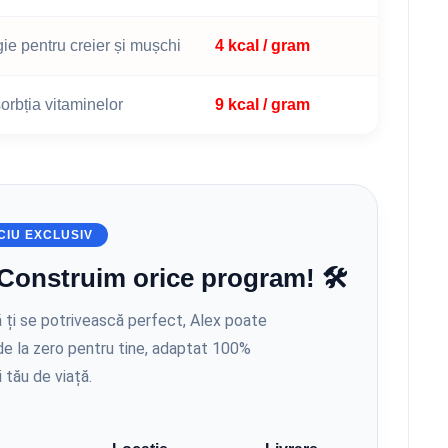
ie pentru creier și mușchi
4 kcal / gram
orbția vitaminelor
9 kcal / gram
CIU EXCLUSIV
 Construim orice program! 🛠️
 ți se potrivească perfect, Alex poate
de la zero pentru tine, adaptat 100%
i tău de viață.