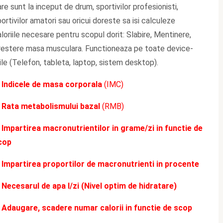
re sunt la inceput de drum, sportivilor profesionisti,
fost:
100,00 lei.
199,90 lei.
ortivilor amatori sau oricui doreste sa isi calculeze
loriile necesare pentru scopul dorit: Slabire, Mentinere,
restere masa musculara. Functioneaza pe toate device-
ile (Telefon, tableta, laptop, sistem desktop).
 Indicele de masa corporala
(IMC)
 Rata metabolismului bazal
(RMB)
 Impartirea macronutrientilor
in grame/zi in functie de
cop
 Impartirea proportilor de macronutrienti in procente
 Necesarul de apa l/zi (Nivel optim de hidratare)
 Adaugare, scadere numar calorii in functie de scop