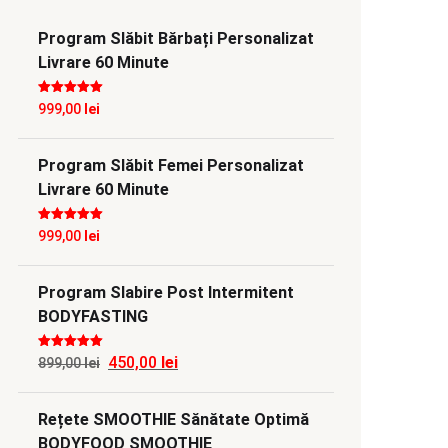
Program Slăbit Bărbați Personalizat
Livrare 60 Minute
Evaluat la
5
999,00
lei
din 5
Program Slăbit Femei Personalizat
Livrare 60 Minute
Evaluat la
5
999,00
lei
din 5
Program Slabire Post Intermitent
BODYFASTING
Evaluat la
5
450,00
lei
Prețul
Prețul
899,00
lei
din 5
inițial
curent
Rețete SMOOTHIE Sănătate Optimă
a
este:
BODYFOOD SMOOTHIE
fost:
450,00 lei.