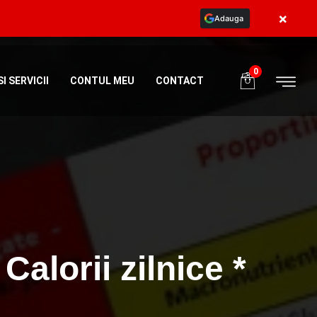
×
Adauga
ia
+40773984581
programe@body365.ro
0
I SERVICII
CONTUL MEU
CONTACT
Calorii zilnice *