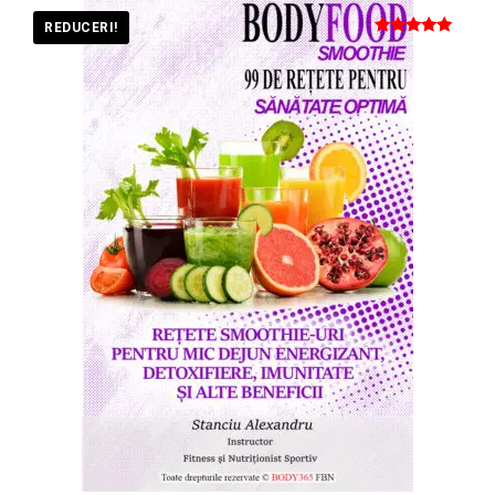
REDUCERI!
Evaluat la
5
din 5