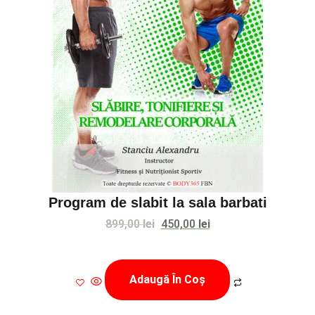
Program de slabit la sala barbati
Prețul
Prețul
899,00
lei
450,00
lei
inițial
curent
a
este:
Adaugă În Coș
fost:
450,00 lei.
899,00 lei.