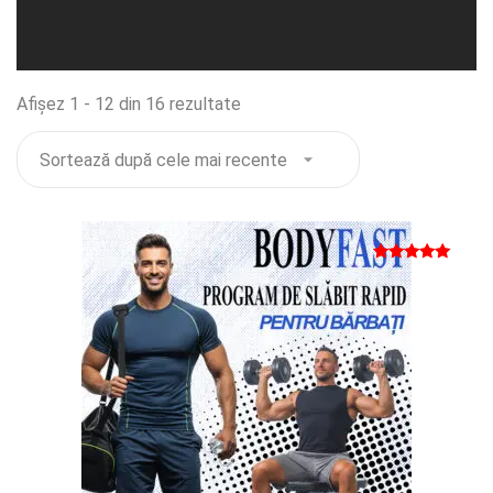
Sortat
Afișez 1 - 12 din 16 rezultate
după
cele
mai
recente
Evaluat la
5
din 5