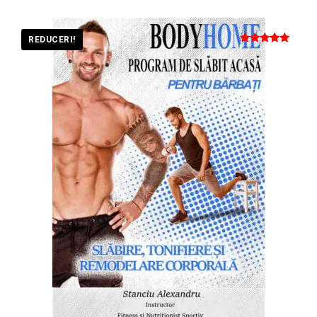
REDUCERI!
Evaluat la
5
din 5