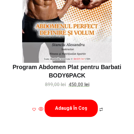
Program Abdomen Plat pentru Barbati
BODY6PACK
Prețul
Prețul
899,00
lei
450,00
lei
inițial
curent
a
este:
Adaugă În Coș
fost:
450,00 lei.
899,00 lei.