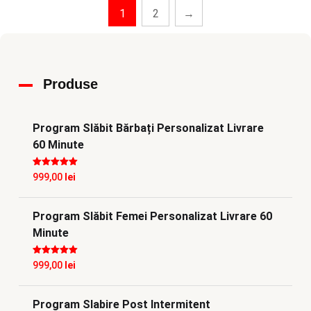
1
2
→
Produse
Program Slăbit Bărbați Personalizat Livrare
60 Minute
Evaluat la
5
999,00
lei
din 5
Program Slăbit Femei Personalizat Livrare 60
Minute
Evaluat la
5
999,00
lei
din 5
Program Slabire Post Intermitent