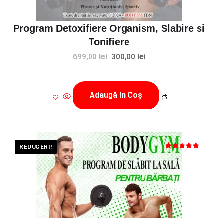
Program Detoxifiere Organism, Slabire si
Tonifiere
Prețul
Prețul
699,00
lei
300,00
lei
inițial
curent
a
este:
Adaugă În Coș
fost:
300,00 lei.
699,00 lei.
REDUCERI!
Evaluat la
5
din 5