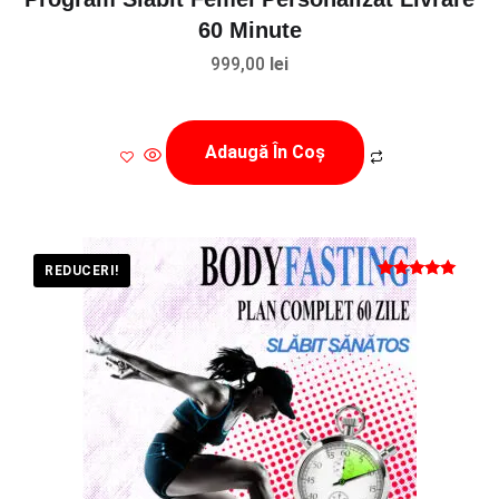
60 Minute
999,00
lei
Adaugă În Coș
REDUCERI!
Evaluat la
5
din 5