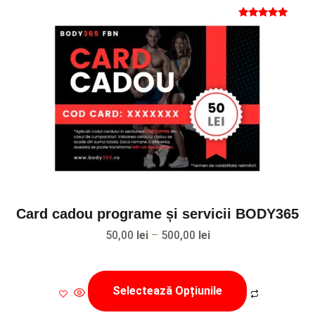
Evaluat la
5
din 5
Card cadou programe și servicii BODY365
Interval
50,00
lei
–
500,00
lei
de
Acest
prețuri:
produs
Selectează Opțiunile
50,00 lei
are
până
mai