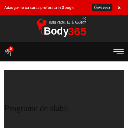
×
Adauga-ne ca sursa preferata in Google
Adauga
.ro
0
Programe de slabit