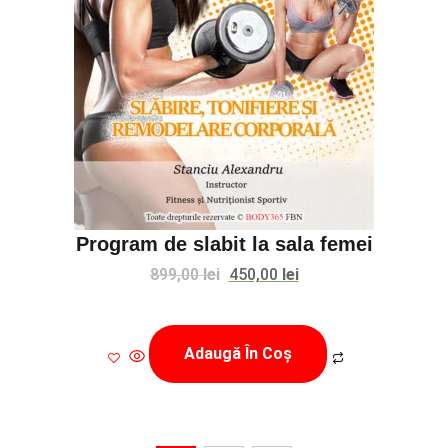
Program de slabit la sala femei
Prețul
Prețul
899,00
lei
450,00
lei
inițial
curent
a
este:
Adaugă În Coș
fost:
450,00 lei.
899,00 lei.