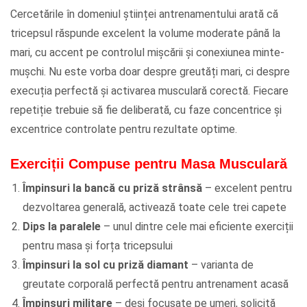
Cercetările în domeniul științei antrenamentului arată că
tricepsul răspunde excelent la volume moderate până la
mari, cu accent pe controlul mișcării și conexiunea minte-
mușchi. Nu este vorba doar despre greutăți mari, ci despre
execuția perfectă și activarea musculară corectă. Fiecare
repetiție trebuie să fie deliberată, cu faze concentrice și
excentrice controlate pentru rezultate optime.
Exerciții Compuse pentru Masa Musculară
Împinsuri la bancă cu priză strânsă
– excelent pentru
dezvoltarea generală, activează toate cele trei capete
Dips la paralele
– unul dintre cele mai eficiente exerciții
pentru masa și forța tricepsului
Împinsuri la sol cu priză diamant
– varianta de
greutate corporală perfectă pentru antrenament acasă
Împinsuri militare
– deși focusate pe umeri, solicită