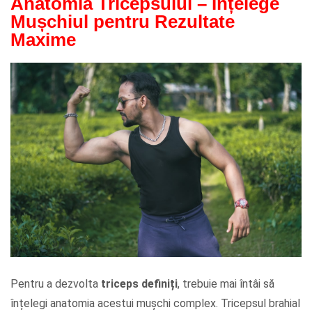
Anatomia Tricepsului – Înțelege
Mușchiul pentru Rezultate
Maxime
Pentru a dezvolta
triceps definiți
, trebuie mai întâi să
înțelegi anatomia acestui mușchi complex. Tricepsul brahial