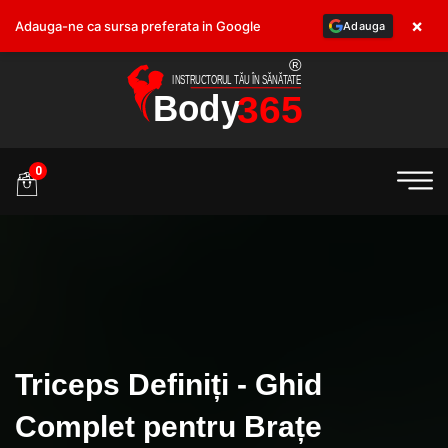
×
Adauga-ne ca sursa preferata in Google
Adauga
.ro
0
Triceps Definiți - Ghid
Complet pentru Brațe