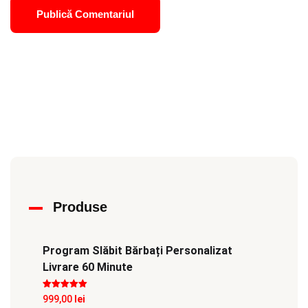
Produse
Program Slăbit Bărbați Personalizat
Livrare 60 Minute
Evaluat la
5
999,00
lei
din 5