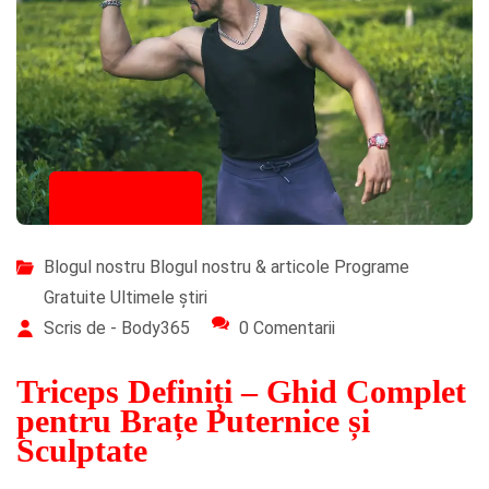
28/10/2025
Blogul nostru
Blogul nostru & articole
Programe
Gratuite
Ultimele știri
Scris de - Body365
0 Comentarii
Triceps Definiți – Ghid Complet
pentru Brațe Puternice și
Sculptate