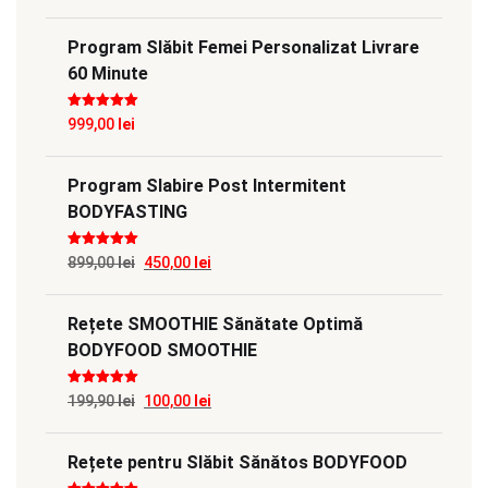
Program Slăbit Femei Personalizat Livrare
60 Minute
Evaluat la
5
999,00
lei
din 5
Program Slabire Post Intermitent
BODYFASTING
Evaluat la
5
Prețul
Prețul
899,00
lei
450,00
lei
din 5
inițial
curent
Rețete SMOOTHIE Sănătate Optimă
a
este:
BODYFOOD SMOOTHIE
fost:
450,00 lei.
899,00 lei.
Evaluat la
5
Prețul
Prețul
199,90
lei
100,00
lei
din 5
inițial
curent
Rețete pentru Slăbit Sănătos BODYFOOD
a
este: