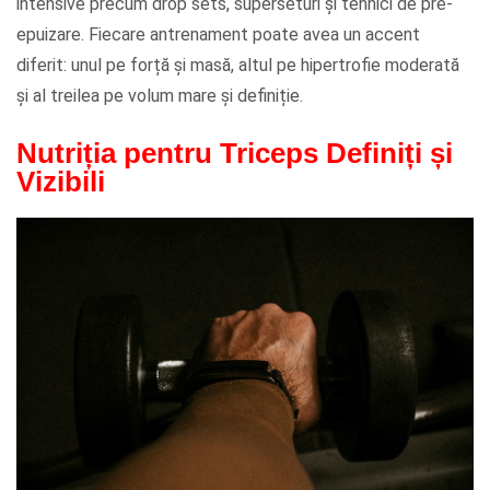
intensive precum drop sets, superseturi și tehnici de pre-
epuizare. Fiecare antrenament poate avea un accent
diferit: unul pe forță și masă, altul pe hipertrofie moderată
și al treilea pe volum mare și definiție.
Nutriția pentru Triceps Definiți și
Vizibili