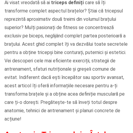
Ai visat vreodată să ai
triceps definiți
care să îți
transforme complet aspectul brațelor? Știai că tricepsul
reprezintă aproximativ două treimi din volumul brațului
superior? Mulți pasionați de fitness se concentrează
exclusiv pe biceps, neglijând complet partea posterioară a
brațului. Acest ghid complet îți va dezvălui toate secretele
pentru a obține tricepși bine conturați, puternici și estetici.
Vei descoperi cele mai eficiente exerciții, strategii de
antrenament, sfaturi nutriționale și greșeli comune de
evitat. Indiferent dacă ești începător sau sportiv avansat,
acest articol îți oferă informațiile necesare pentru a-ți
transforma brațele și a obține acea definiție musculară pe
care ți-o dorești. Pregătește-te să înveți totul despre
anatomie, tehnici de antrenament și planuri concrete de
acțiune!