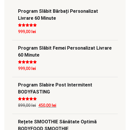
Program Slăbit Bărbați Personalizat
Livrare 60 Minute
Evaluat la
5
999,00
lei
din 5
Program Slăbit Femei Personalizat Livrare
60 Minute
Evaluat la
5
999,00
lei
din 5
Program Slabire Post Intermitent
BODYFASTING
Evaluat la
5
Prețul
Prețul
899,00
lei
450,00
lei
din 5
inițial
curent
Rețete SMOOTHIE Sănătate Optimă
a
este:
BODYFOOD SMOOTHIE
fost:
450,00 lei.