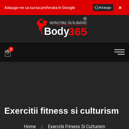
×
Adauga-ne ca sursa preferata in Google
Adauga
.ro
0
Exercitii fitness si culturism
Home
Exercitii Fitness Si Culturism