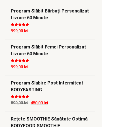
Program Slăbit Bărbați Personalizat
Livrare 60 Minute
Evaluat la
5
999,00
lei
din 5
Program Slăbit Femei Personalizat
Livrare 60 Minute
Evaluat la
5
999,00
lei
din 5
Program Slabire Post Intermitent
BODYFASTING
Evaluat la
5
Prețul
Prețul
899,00
lei
450,00
lei
din 5
inițial
curent
Rețete SMOOTHIE Sănătate Optimă
a
este:
BODYFOOD SMOOTHIE
fost:
450,00 lei.