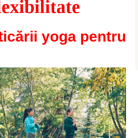
exibilitate
ticării yoga pentru