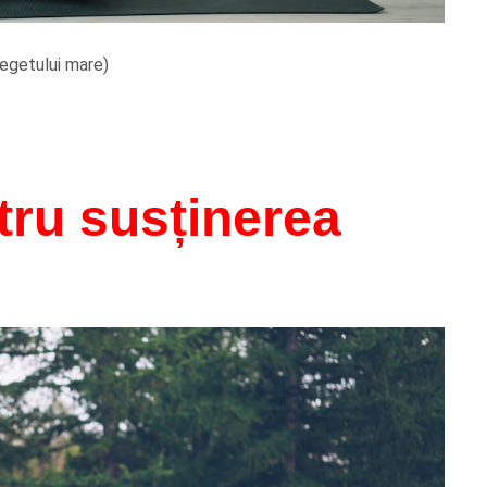
egetului mare)
tru susținerea