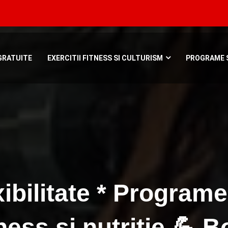
Bucuresti, Roman
GRATUITE
EXERCITII FITNESS SI CULTURISM
PROGRAME S
ibilitate * Program
ness si nutritie 💪 