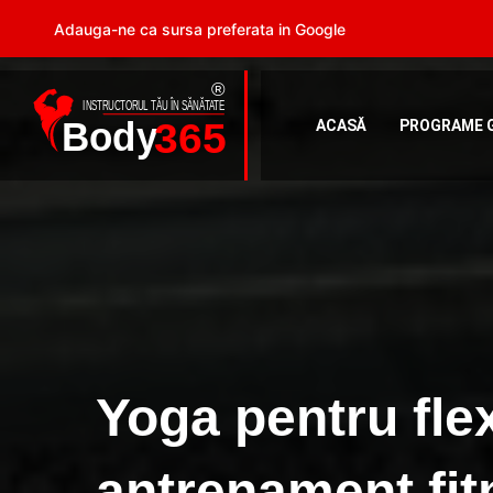
Adauga-ne ca sursa preferata in Google
ACASĂ
PROGRAME 
Yoga pentru flex
antrenament fit