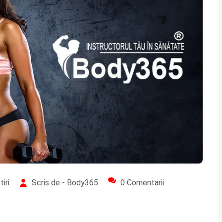
iri
Scris de - Body365
0 Comentarii