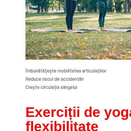
Îmbunătățește mobilitatea articulațiilor
Reduce riscul de accidentări
Crește circulația sângelui
Exerciții de yo
flexibilitate