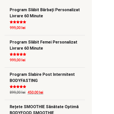
Program Slăbit Bărbați Personalizat
Livrare 60 Minute
Evaluat la
5
999,00
lei
din 5
Program Slăbit Femei Personalizat
Livrare 60 Minute
Evaluat la
5
999,00
lei
din 5
Program Slabire Post Intermitent
BODYFASTING
Evaluat la
5
Prețul
Prețul
899,00
lei
450,00
lei
din 5
inițial
curent
Rețete SMOOTHIE Sănătate Optimă
a
este:
BODYFOOD SMOOTHIE
fost:
450,00 lei.