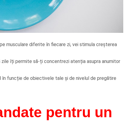
e musculare diferite în fiecare zi, vei stimula creșterea
 zile îți permite să-ți concentrezi atenția asupra anumitor
l în funcție de obiectivele tale și de nivelul de pregătire
andate pentru un