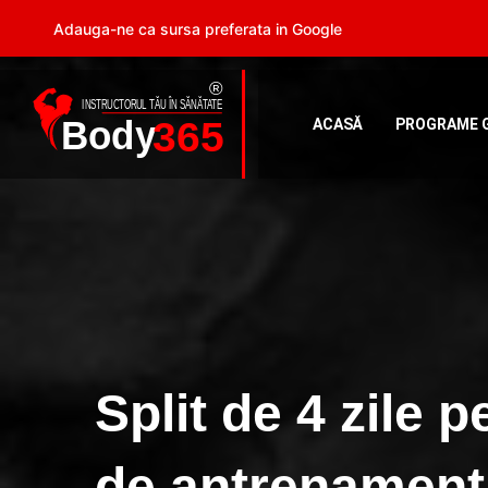
Adauga-ne ca sursa preferata in Google
ACASĂ
PROGRAME 
Split de 4 zile
de antrenament 