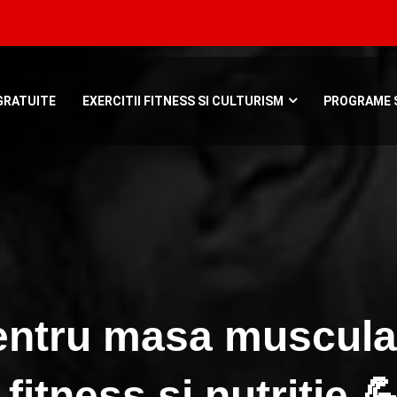
Bucuresti, Roman
GRATUITE
EXERCITII FITNESS SI CULTURISM
PROGRAME S
 pentru masa muscul
fitness si nutritie 