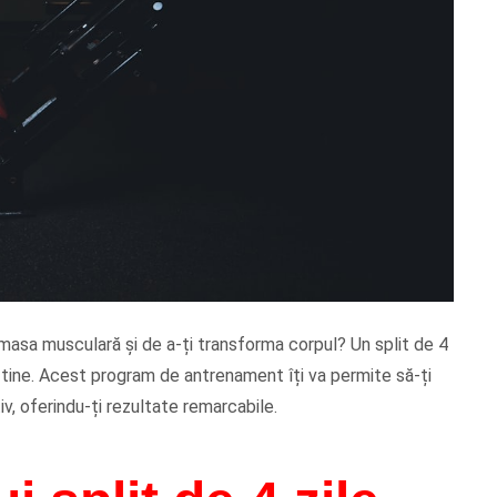
 masa musculară și de a-ți transforma corpul? Un split de 4
u tine. Acest program de antrenament îți va permite să-ți
, oferindu-ți rezultate remarcabile.