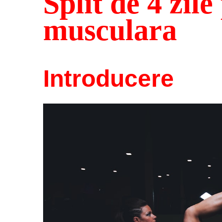
Split de 4 zil
musculara
Introducere