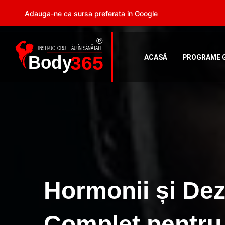
Adauga-ne ca sursa preferata in Google
ACASĂ
PROGRAME 
Hormonii și Dez
Complet pentru