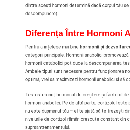
dintre acești hormoni determină dacă corpul tău se 
descompunere).
Diferența Între Hormoni A
Pentru a înțelege mai bine
hormonii și dezvoltar
categorii principale. Hormonii anabolici promovează
hormonii catabolici pot duce la descompunerea țesu
Ambele tipuri sunt necesare pentru funcționarea no
optimă, vrei să maximizezi hormonii anabolici și să co
Testosteronul, hormonul de creștere și factorul de c
hormoni anabolici. Pe de altă parte, cortizolul este p
nu este dușmanul tău – el te ajută să te trezești d
nivelurile de cortizol rămân crescute constant din c
supraantrenamentului.