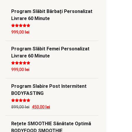
Program Slăbit Bărbați Personalizat
Livrare 60 Minute
Evaluat la
5
999,00
lei
din 5
Program Slăbit Femei Personalizat
Livrare 60 Minute
Evaluat la
5
999,00
lei
din 5
Program Slabire Post Intermitent
BODYFASTING
Evaluat la
5
Prețul
Prețul
899,00
lei
450,00
lei
din 5
inițial
curent
Rețete SMOOTHIE Sănătate Optimă
a
este:
BODYFOOD SMOOTHIE
fost:
450,00 lei.