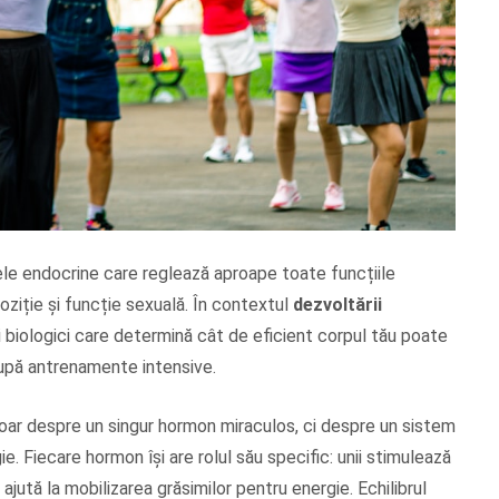
le endocrine care reglează aproape toate funcțiile
oziție și funcție sexuală. În contextul
dezvoltării
i biologici care determină cât de eficient corpul tău poate
upă antrenamente intensive.
oar despre un singur hormon miraculos, ci despre un sistem
. Fiecare hormon își are rolul său specific: unii stimulează
i ajută la mobilizarea grăsimilor pentru energie. Echilibrul