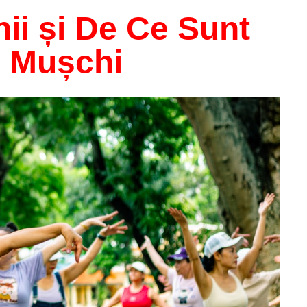
ii și De Ce Sunt
u Mușchi