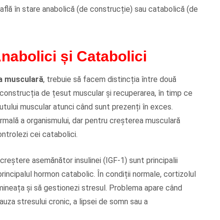
află în stare anabolică (de construcție) sau catabolică (de
nabolici și Catabolici
ea musculară
, trebuie să facem distincția între două
 construcția de țesut muscular și recuperarea, în timp ce
tului muscular atunci când sunt prezenți în exces.
rmală a organismului, dar pentru creșterea musculară
ntrolezi cei catabolici.
reștere asemănător insulinei (IGF-1) sunt principalii
rincipalul hormon catabolic. În condiții normale, cortizolul
imineața și să gestionezi stresul. Problema apare când
auza stresului cronic, a lipsei de somn sau a