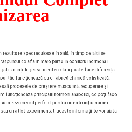
izarea
n rezultate spectaculoase în sală, în timp ce alții se
, răspunsul se află în mare parte în echilibrul hormonal.
gați, iar înțelegerea acestei relații poate face diferența
rpul tău funcționează ca o fabrică chimică sofisticată,
ează procesele de creștere musculară, recuperare și
cum funcționează principalii hormoni anabolici, ce poți face
m să creezi mediul perfect pentru
construcția masei
 sau un atlet experimentat, aceste informații te vor ajuta