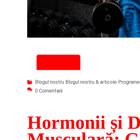
07/11/2025
Blogul nostru
Blogul nostru & articole
Programe 
0 Comentarii
Hormonii și D
Musculară: G