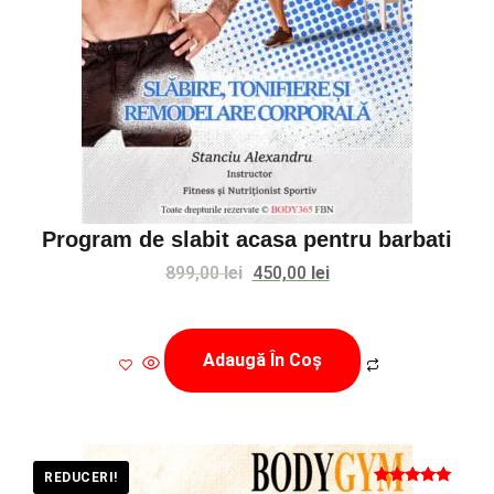
Program de slabit acasa pentru barbati
Prețul
Prețul
899,00
lei
450,00
lei
inițial
curent
a
este:
Adaugă În Coș
fost:
450,00 lei.
899,00 lei.
REDUCERI!