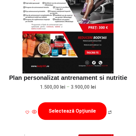
Plan personalizat antrenament si nutritie
Interval
1.500,00
lei
–
3.900,00
lei
de
Acest
prețuri:
produs
Selectează Opțiunile
1.500,00 lei
are
până
mai
la
multe