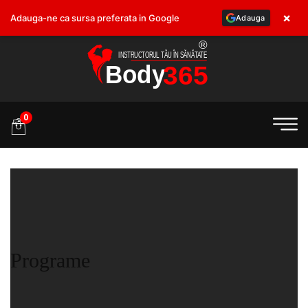
×
Adauga-ne ca sursa preferata in Google
Adauga
.ro
0
Programe