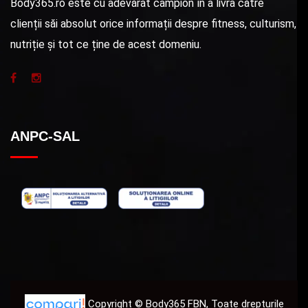
Body365.ro este cu adevărat campion în a livra către
clienții săi absolut orice informații despre fitness, culturism,
nutriție și tot ce ține de acest domeniu.
ANPC-SAL
Copyright © Body365 FBN, Toate drepturile