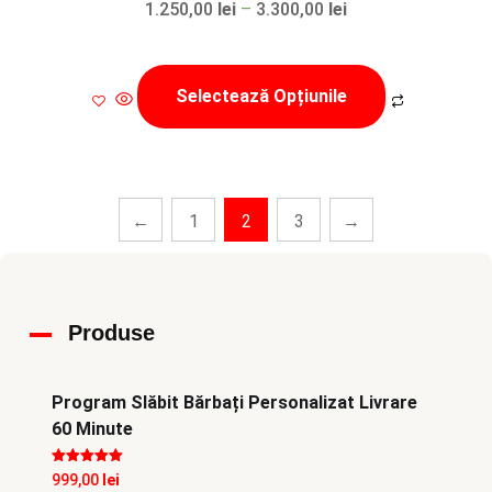
Interval
1.250,00
lei
–
3.300,00
lei
de
Acest
prețuri:
produs
Selectează Opțiunile
1.250,00 lei
are
până
mai
la
multe
3.300,00 lei
variații.
←
1
2
3
→
Opțiunile
pot
fi
alese
Produse
în
pagina
Program Slăbit Bărbați Personalizat Livrare
produsului.
60 Minute
Evaluat la
5
999,00
lei
din 5