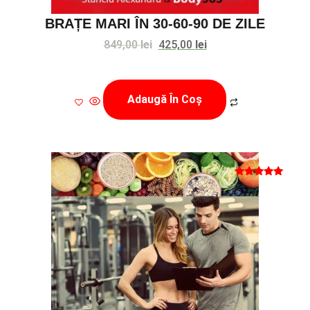
BRAȚE MARI ÎN 30-60-90 DE ZILE
Prețul
Prețul
849,00
lei
425,00
lei
inițial
curent
a
este:
Adaugă În Coș
fost:
425,00 lei.
849,00 lei.
Evaluat la
5.00
din 5