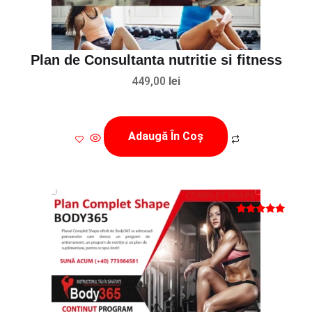
Plan de Consultanta nutritie si fitness
449,00
lei
Adaugă În Coș
Evaluat la
5.00
din 5