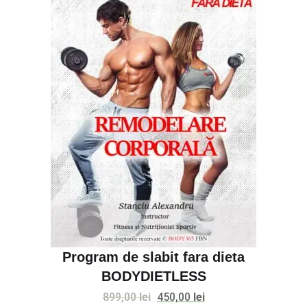
Program de slabit fara dieta
BODYDIETLESS
Prețul
Prețul
899,00
lei
450,00
lei