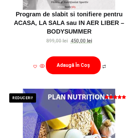
Program de slabit si tonifiere pentru
ACASA, LA SALA sau IN AER LIBER –
BODYSUMMER
Prețul
Prețul
899,00
lei
450,00
lei
inițial
curent
a
este:
Adaugă În Coș
fost:
450,00 lei.
899,00 lei.
REDUCERI!
Evaluat la
5.00
din 5