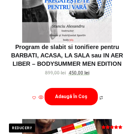
Program de slabit si tonifiere pentru
BARBATI, ACASA, LA SALA sau IN AER
LIBER – BODYSUMMER MEN EDITION
Prețul
Prețul
899,00
lei
450,00
lei
inițial
curent
a
este:
Adaugă În Coș
fost:
450,00 lei.
899,00 lei.
REDUCERI!
Evaluat la