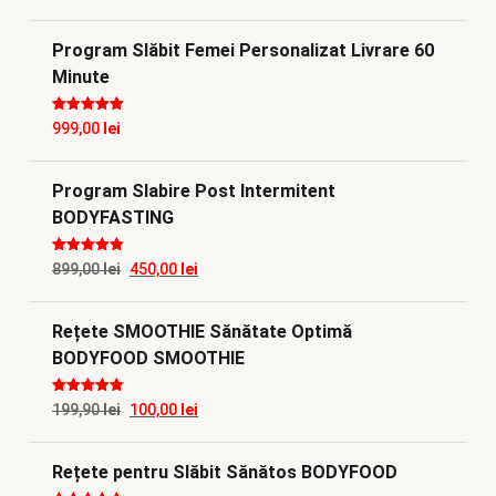
Program Slăbit Femei Personalizat Livrare 60
Minute
Evaluat la
5
999,00
lei
din 5
Program Slabire Post Intermitent
BODYFASTING
Evaluat la
5
Prețul
Prețul
899,00
lei
450,00
lei
din 5
inițial
curent
Rețete SMOOTHIE Sănătate Optimă
a
este:
BODYFOOD SMOOTHIE
fost:
450,00 lei.
899,00 lei.
Evaluat la
5
Prețul
Prețul
199,90
lei
100,00
lei
din 5
inițial
curent
Rețete pentru Slăbit Sănătos BODYFOOD
a
este: