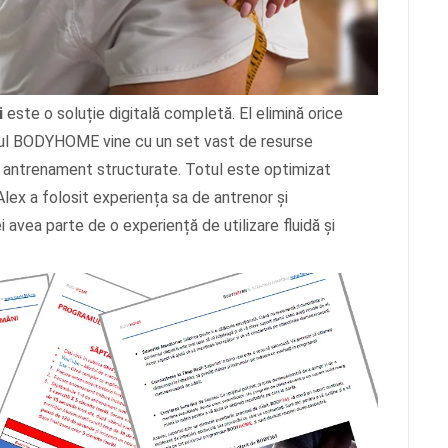
i
este o soluție digitală completă. El elimină orice
amul BODYHOME vine cu un set vast de resurse
 de antrenament structurate. Totul este optimizat
lex a folosit experiența sa de antrenor și
 avea parte de o experiență de utilizare fluidă și