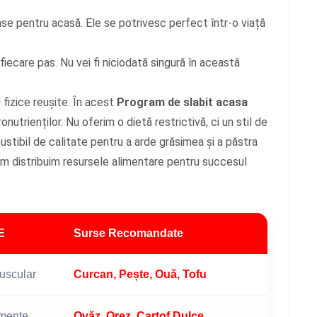
nse pentru acasă. Ele se potrivesc perfect într-o viață
 fiecare pas. Nu vei fi niciodată singură în această
 fizice reușite. În acest
Program de slabit acasa
utrienților. Nu oferim o dietă restrictivă, ci un stil de
stibil de calitate pentru a arde grăsimea și a păstra
cum distribuim resursele alimentare pentru succesul
E
Surse Recomandate
uscular
Curcan, Pește, Ouă, Tofu
amente
Ovăz, Orez, Cartof Dulce