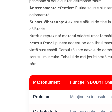
principale și două gustări delicioase zilnic.
Antrenamente efective:
Rutine scurte și inte
aglomerată.
Suport WhatsApp:
Alex este alături de tine la
călătorie.
Nutriția reprezintă motorul oricărei transformări
pentru femei
, punem accent pe echilibrul macron
viață sustenabil. Corpul tău are nevoie de combu
tonusul muscular. Tabelul de mai jos îți arată 
tău:
Macronutrient
Funcție în BODYHOM
Proteine
Menținerea tonusului m
Carbohidrați
Energie pentru antren