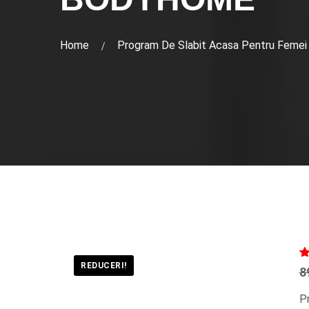
Home
Program De Slabit Acasa Pentru Femei
REDUCERI!
Ev
6
8
5.
p
P
de
de