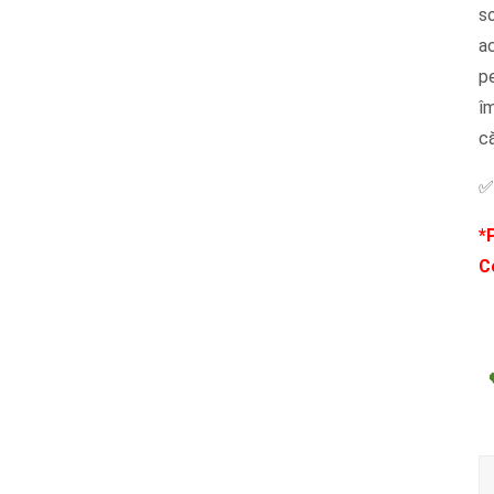
so
ac
pe
îm
c
*P
C
Ca