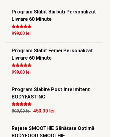
Program Slăbit Bărbați Personalizat
Livrare 60 Minute
Evaluat la
5
999,00
lei
din 5
Program Slăbit Femei Personalizat
Livrare 60 Minute
Evaluat la
5
999,00
lei
din 5
Program Slabire Post Intermitent
BODYFASTING
Evaluat la
5
450,00
lei
Prețul
Prețul
899,00
lei
din 5
inițial
curent
Rețete SMOOTHIE Sănătate Optimă
a
este:
BODYFOOD SMOOTHIE
fost:
450,00 lei.