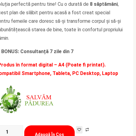
luția perfectă pentru tine! Cu o durată de
8 săptămâni
,
fost:
450,00 lei.
899,00 lei.
est plan de slăbit pentru acasă a fost creat special
ntru femeile care doresc să-și transforme corpul și să-și
bunătățească starea de bine, toate în confortul propriului
ămin.
✅
BONUS: Consultanță 7 zile din 7
rodus în format digital – A4 (Poate fi printat).
ompatibil Smartphone, Tableta, PC Desktop, Laptop
ntitate
Adaugă În Coș