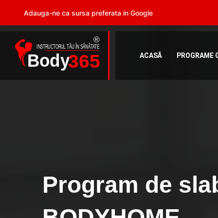
Adauga-ne ca sursa preferata in Google
ACASĂ
PROGRAME 
Program de slab
BODYHOME