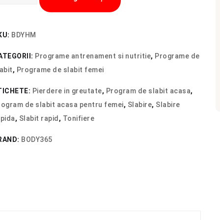
rogram
e
abit
KU:
BDYHM
casa
ATEGORII:
Programe antrenament si nutritie
,
Programe de
ntru
abit
,
Programe de slabit femei
emei
TICHETE:
Pierdere in greutate
,
Program de slabit acasa
,
rogram de slabit acasa pentru femei
,
Slabire
,
Slabire
apida
,
Slabit rapid
,
Tonifiere
RAND:
BODY365