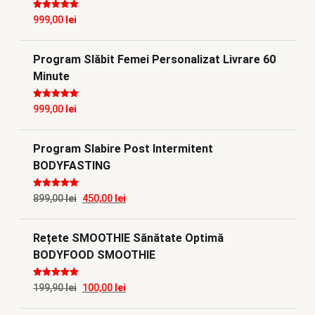
Evaluat la
5
999,00
lei
din 5
Program Slăbit Femei Personalizat Livrare 60
Minute
Evaluat la
5
999,00
lei
din 5
Program Slabire Post Intermitent
BODYFASTING
Evaluat la
5
Prețul
Prețul
899,00
lei
450,00
lei
din 5
inițial
curent
Rețete SMOOTHIE Sănătate Optimă
a
este:
BODYFOOD SMOOTHIE
fost:
450,00 lei.
899,00 lei.
Evaluat la
5
Prețul
Prețul
199,90
lei
100,00
lei
din 5
inițial
curent