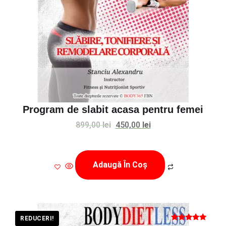
Program de slabit acasa pentru femei
Prețul
Prețul
899,00
lei
450,00
lei
inițial
curent
a
este:
Adaugă În Coș
fost:
450,00 lei.
899,00 lei.
REDUCERI!