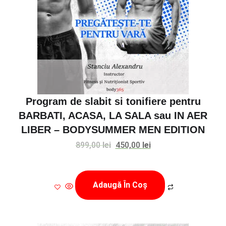
Program de slabit si tonifiere pentru
BARBATI, ACASA, LA SALA sau IN AER
LIBER – BODYSUMMER MEN EDITION
Prețul
Prețul
899,00
lei
450,00
lei
inițial
curent
a
este:
Adaugă În Coș
fost:
450,00 lei.
899,00 lei.