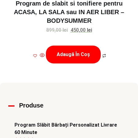
Program de slabit si tonifiere pentru
ACASA, LA SALA sau IN AER LIBER –
BODYSUMMER
Prețul
Prețul
899,00
lei
450,00
lei
inițial
curent
a
este:
Adaugă În Coș
fost:
450,00 lei.
899,00 lei.
Produse
Program Slăbit Bărbați Personalizat Livrare
60 Minute