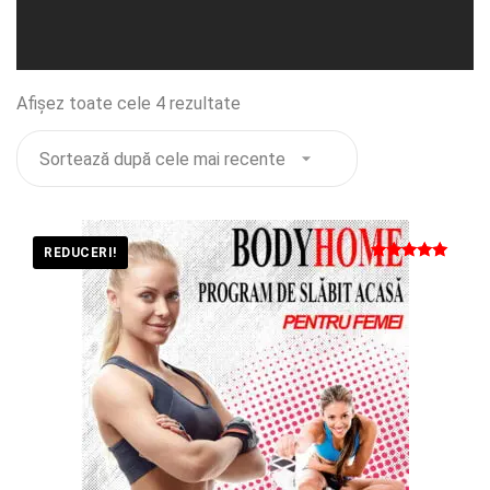
Sortat
Afișez toate cele 4 rezultate
după
cele
mai
recente
REDUCERI!
Evaluat la
5.00
din 5