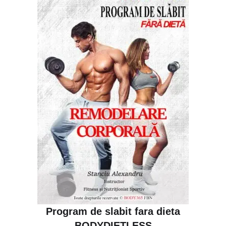
Evaluat la
5.00
din 5
Program de slabit fara dieta
BODYDIETLESS