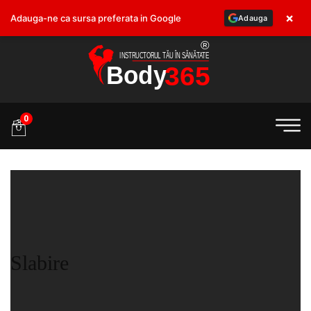
×
Adauga-ne ca sursa preferata in Google
Adauga
.ro
0
Slabire