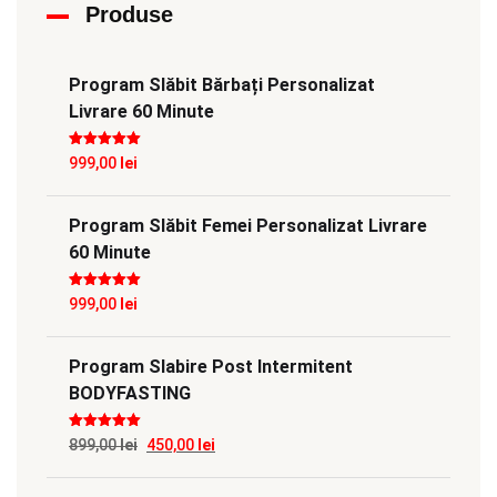
Produse
Program Slăbit Bărbați Personalizat
Livrare 60 Minute
Evaluat la
5
999,00
lei
din 5
Program Slăbit Femei Personalizat Livrare
60 Minute
Evaluat la
5
999,00
lei
din 5
Program Slabire Post Intermitent
BODYFASTING
Evaluat la
5
Prețul
Prețul
899,00
lei
450,00
lei
din 5
inițial
curent