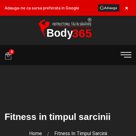
×
Adauga-ne ca sursa preferata in Google
Adauga
.ro
0
Fitness in timpul sarcinii
Home
Fitness In Timpul Sarcinii