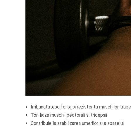
Imbunatatesc forta si rezistenta muschilor trape
Tonifiaza muschii pectorali si tricepsii
Contribuie la stabilizarea umerilor si a spatelui