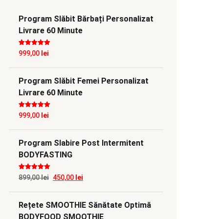
Program Slăbit Bărbați Personalizat
Livrare 60 Minute
Evaluat la
5
999,00
lei
din 5
Program Slăbit Femei Personalizat
Livrare 60 Minute
Evaluat la
5
999,00
lei
din 5
Program Slabire Post Intermitent
BODYFASTING
Evaluat la
5
Prețul
Prețul
899,00
lei
450,00
lei
din 5
inițial
curent
Rețete SMOOTHIE Sănătate Optimă
a
este:
BODYFOOD SMOOTHIE
fost:
450,00 lei.