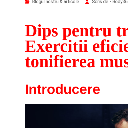
Blogul nostru & articole
Scris de - Body3
Dips pentru tr
Exercitii efic
tonifierea mus
Introducere