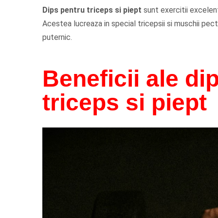
Dips pentru triceps si piept
sunt exercitii excelen
Acestea lucreaza in special tricepsii si muschii pecto
puternic.
Beneficii ale di
triceps si piept