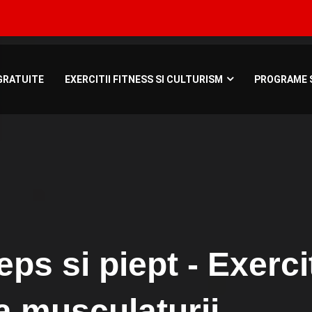
Bucuresti, Roman
GRATUITE
EXERCITII FITNESS SI CULTURISM
PROGRAME S
ps si piept - Exercit
a musculaturii