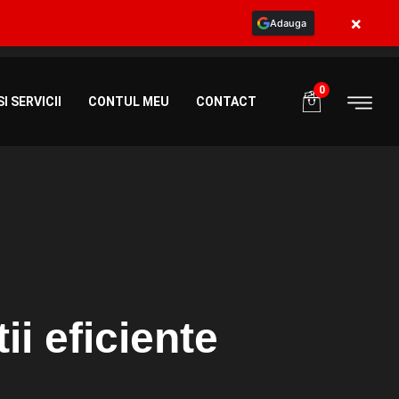
×
Adauga
ia
+40773984581
programe@body365.ro
0
I SERVICII
CONTUL MEU
CONTACT
ii eficiente