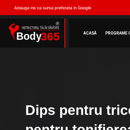
Adauga-ne ca sursa preferata in Google
ACASĂ
PROGRAME 
Dips pentru trice
pentru tonifiere