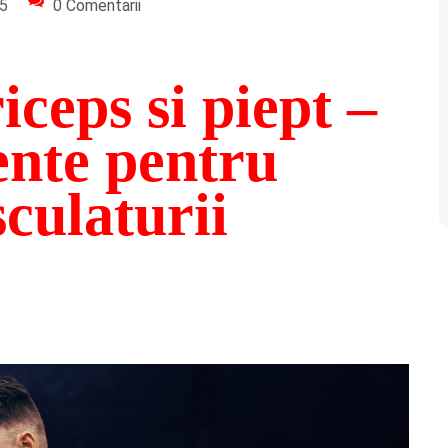
65
0 Comentarii
iceps si piept –
iente pentru
culaturii