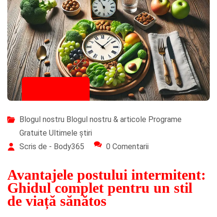
30/10/2025
Blogul nostru
Blogul nostru & articole
Programe
Gratuite
Ultimele știri
Scris de - Body365
0 Comentarii
Avantajele postului intermitent:
Ghidul complet pentru un stil
de viață sănătos