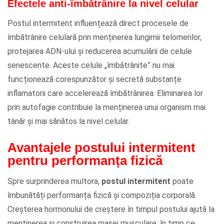
Efectele anti-îmbătrânire la nivel celular
Postul intermitent influențează direct procesele de
îmbătrânire celulară prin menținerea lungimii telomerilor,
protejarea ADN-ului și reducerea acumulării de celule
senescente. Aceste celule „îmbătrânite” nu mai
funcționează corespunzător și secretă substanțe
inflamatorii care accelerează îmbătrânirea. Eliminarea lor
prin autofagie contribuie la menținerea unui organism mai
tânăr și mai sănătos la nivel celular.
Avantajele postului intermitent
pentru performanța fizică
Spre surprinderea multora,
postul intermitent
poate
îmbunătăți performanța fizică și compoziția corporală.
Creșterea hormonului de creștere în timpul postului ajută la
menținerea și construirea masei musculare, în timp ce