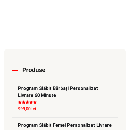
Produse
Program Slăbit Bărbați Personalizat
Livrare 60 Minute
Evaluat la
5
999,00
lei
din 5
Program Slăbit Femei Personalizat Livrare