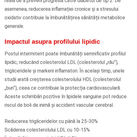
reală de a preveni progresia către diabetul de tip 2. De
asemenea, reducerea inflamației cronice și a stresului
oxidativ contribuie la îmbunătățirea sănătății metabolice
generale.
Impactul asupra profilului lipidic
Postul intermitent poate îmbunătăți semnificativ profilul
lipidic, reducând colesterolul LDL (colesterolul „rău”),
trigliceridele și markerii inflamatori. În același timp, unele
studii arată creșterea colesterolului HDL (colesterolul
„bun”), ceea ce contribuie la protecția cardiovasculară.
Aceste schimbări pozitive în lipidele sanguine pot reduce
riscul de boli de inimă și accident vascular cerebral.
Reducerea trigliceridelor cu până la 25-30%
Scăderea colesterolului LDL cu 10-15%