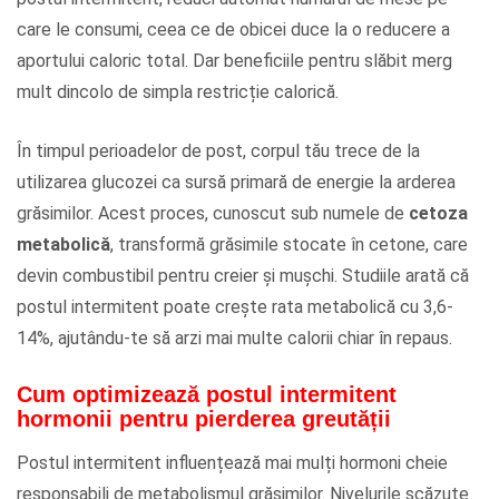
care le consumi, ceea ce de obicei duce la o reducere a
aportului caloric total. Dar beneficiile pentru slăbit merg
mult dincolo de simpla restricție calorică.
În timpul perioadelor de post, corpul tău trece de la
utilizarea glucozei ca sursă primară de energie la arderea
grăsimilor. Acest proces, cunoscut sub numele de
cetoza
metabolică
, transformă grăsimile stocate în cetone, care
devin combustibil pentru creier și mușchi. Studiile arată că
postul intermitent poate crește rata metabolică cu 3,6-
14%, ajutându-te să arzi mai multe calorii chiar în repaus.
Cum optimizează postul intermitent
hormonii pentru pierderea greutății
Postul intermitent influențează mai mulți hormoni cheie
responsabili de metabolismul grăsimilor. Nivelurile scăzute