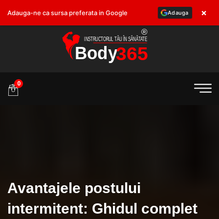
×
Adauga-ne ca sursa preferata in Google
Adauga
.ro
0
Avantajele postului
intermitent: Ghidul complet