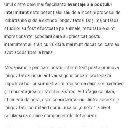
Unul dintre cele mai fascinante
avantaje ale postului
intermitent
este potențialul său de a încetini procesul de
îmbătrânire și de a extinde longevitatea. Deși majoritatea
studiilor au fost efectuate pe animale, rezultatele sunt
impresionante: șobolanii care au practicat postul
intermitent au trăit cu 36-83% mai mult decât cei care au
avut acces liber la hrană.
Mecanismele prin care postul intermitent poate promova
longevitatea includ activarea genelor care protejează
împotriva bolilor și îmbătrânirii, reducerea daunelor oxidative
și îmbunătățirea rezistenței la stres. Autofagia celulară,
stimulată de post, este considerată unul dintre secretele
longevității, permițând corpului să se „curețe” la nivel
celular și să elimine componentele deteriorate.