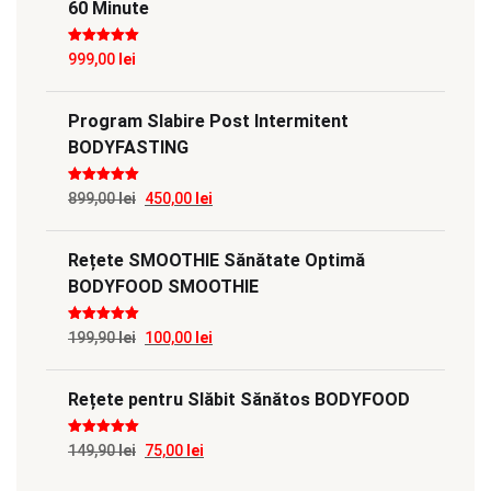
60 Minute
Evaluat la
5
999,00
lei
din 5
Program Slabire Post Intermitent
BODYFASTING
Evaluat la
5
Prețul
Prețul
899,00
lei
450,00
lei
din 5
inițial
curent
Rețete SMOOTHIE Sănătate Optimă
a
este:
BODYFOOD SMOOTHIE
fost:
450,00 lei.
899,00 lei.
Evaluat la
5
Prețul
Prețul
199,90
lei
100,00
lei
din 5
inițial
curent
Rețete pentru Slăbit Sănătos BODYFOOD
a
este:
fost:
100,00 lei.
Evaluat la
5
Prețul
Prețul
149,90
lei
75,00
lei
199,90 lei.
din 5
inițial
curent