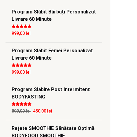
Program Slăbit Bărbați Personalizat
Livrare 60 Minute
Evaluat la
5
999,00
lei
din 5
Program Slăbit Femei Personalizat
Livrare 60 Minute
Evaluat la
5
999,00
lei
din 5
Program Slabire Post Intermitent
BODYFASTING
Evaluat la
5
Prețul
Prețul
899,00
lei
450,00
lei
din 5
inițial
curent
Rețete SMOOTHIE Sănătate Optimă
a
este:
BODYFOOD SMOOTHIE
fost:
450,00 lei.