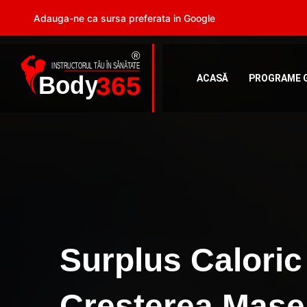
Adauga-ne ca sursa preferata in Google
ACASĂ
PROGRAME 
Surplus Caloric
Creșterea Mase