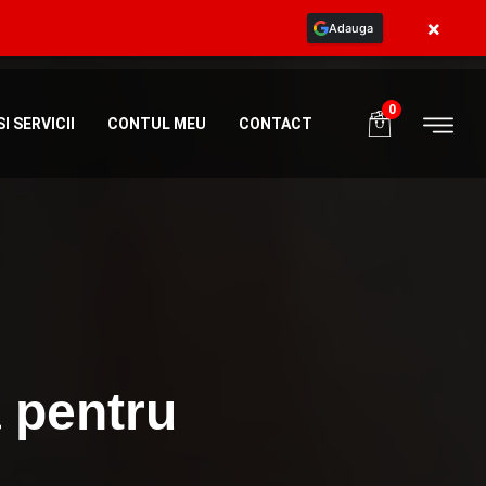
×
Adauga
ia
+40773984581
programe@body365.ro
0
I SERVICII
CONTUL MEU
CONTACT
 pentru