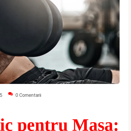
65
0 Comentarii
ic pentru Masa: