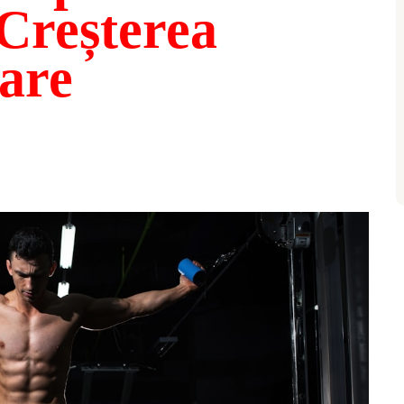
Creșterea
are