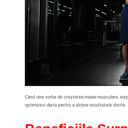
Când vine vorba de creșterea masei musculare, surplus
optimizezi dieta pentru a obține rezultatele dorite.