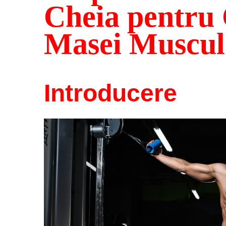
Cheia pentru 
Masei Muscul
Introducere