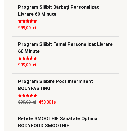
Program Slăbit Bărbați Personalizat
Livrare 60 Minute
Evaluat la
5
999,00
lei
din 5
Program Slăbit Femei Personalizat Livrare
60 Minute
Evaluat la
5
999,00
lei
din 5
Program Slabire Post Intermitent
BODYFASTING
Evaluat la
5
Prețul
Prețul
899,00
lei
450,00
lei
din 5
inițial
curent
Rețete SMOOTHIE Sănătate Optimă
a
este:
BODYFOOD SMOOTHIE
fost:
450,00 lei.