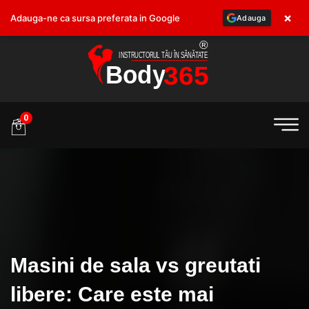
×
Adauga-ne ca sursa preferata in Google
Adauga
.ro
0
Masini de sala vs greutati
libere: Care este mai