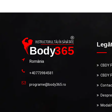
Legăt
România
CBDY Po
+40773984581
CBDY P
programe@body365.ro
Contac
Despre
Modalit