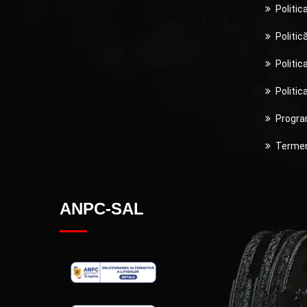
Politic
Politic
Politic
Politic
Program
Termeni
ANPC-SAL