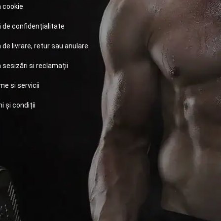
a cookie
ă de confidențialitate
a de livrare, retur sau anulare
a sesizări si reclamații
e si servicii
 și condiții