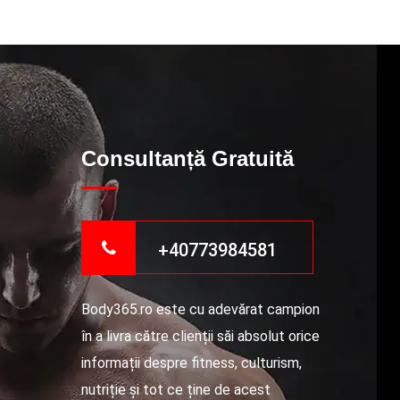
Consultanță Gratuită
+40773984581
Body365.ro este cu adevărat campion
în a livra către clienții săi absolut orice
informații despre fitness, culturism,
nutriție și tot ce ține de acest