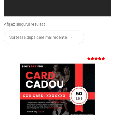
Afișez singurul rezultat
Evaluat la
5
din 5