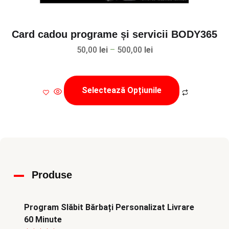
Card cadou programe și servicii BODY365
Interval
50,00
lei
–
500,00
lei
de
Acest
prețuri:
produs
Selectează Opțiunile
50,00 lei
are
până
mai
la
multe
500,00 lei
variații.
Opțiunile
pot
Produse
fi
alese
în
Program Slăbit Bărbați Personalizat Livrare
60 Minute
pagina