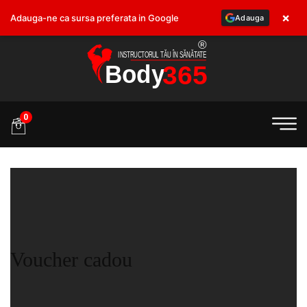
×
Adauga-ne ca sursa preferata in Google
Adauga
.ro
0
Voucher cadou