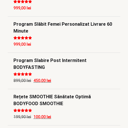
produsului.
Evaluat la
5
999,00
lei
din 5
Program Slăbit Femei Personalizat Livrare 60
Minute
Evaluat la
5
999,00
lei
din 5
Program Slabire Post Intermitent
BODYFASTING
Evaluat la
5
Prețul
Prețul
899,00
lei
450,00
lei
din 5
inițial
curent
Rețete SMOOTHIE Sănătate Optimă
a
este:
BODYFOOD SMOOTHIE
fost:
450,00 lei.
899,00 lei.
Evaluat la
5
Prețul
Prețul
199,90
lei
100,00
lei
din 5
inițial
curent