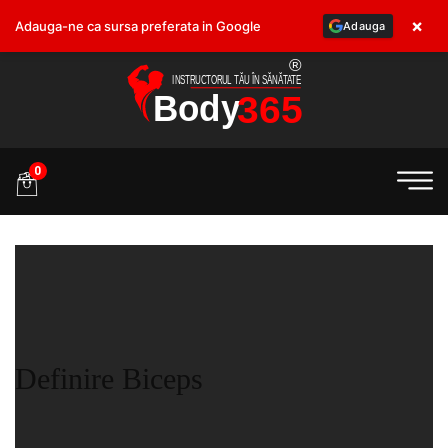
×
Adauga-ne ca sursa preferata in Google
Adauga
.ro
0
Definire Biceps