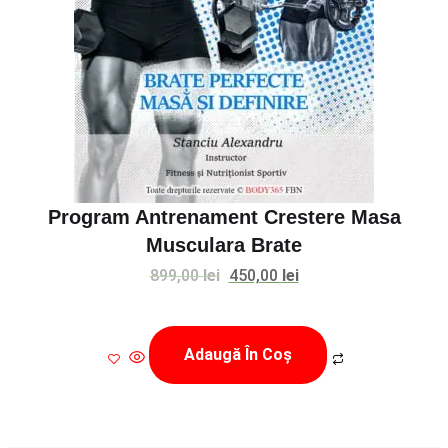
Program Antrenament Crestere Masa
Musculara Brate
Prețul
Prețul
899,00
lei
450,00
lei
inițial
curent
a
este:
Adaugă În Coș
fost:
450,00 lei.
899,00 lei.