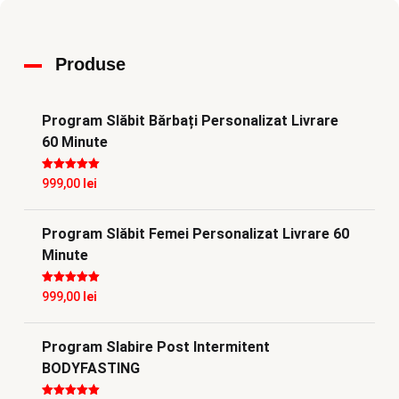
Produse
Program Slăbit Bărbați Personalizat Livrare
60 Minute
Evaluat la
5
999,00
lei
din 5
Program Slăbit Femei Personalizat Livrare 60
Minute
Evaluat la
5
999,00
lei
din 5
Program Slabire Post Intermitent
BODYFASTING