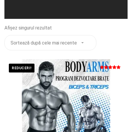
Afișez singurul rezultat
REDUCERI!
Evaluat la
5
din 5