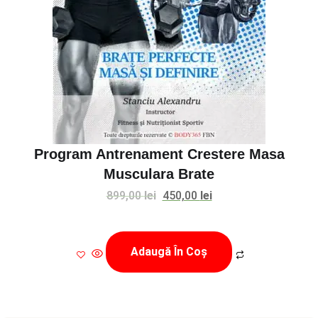
Program Antrenament Crestere Masa
Musculara Brate
Prețul
Prețul
899,00
lei
450,00
lei
inițial
curent
a
este:
Adaugă În Coș
fost:
450,00 lei.
899,00 lei.