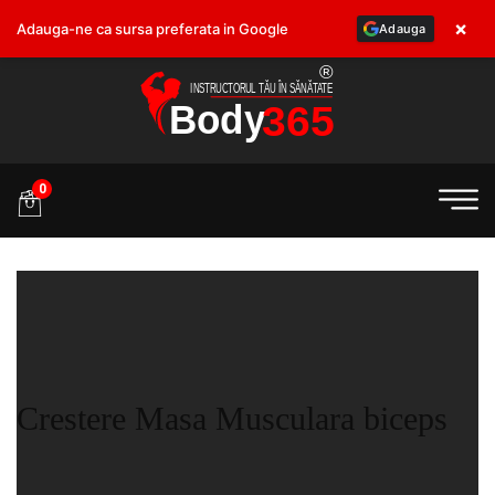
×
Adauga-ne ca sursa preferata in Google
Adauga
.ro
0
Crestere Masa Musculara biceps