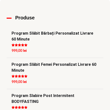
Produse
Program Slăbit Bărbați Personalizat Livrare
60 Minute
Evaluat la
5
999,00
lei
din 5
Program Slăbit Femei Personalizat Livrare 60
Minute
Evaluat la
5
999,00
lei
din 5
Program Slabire Post Intermitent
BODYFASTING