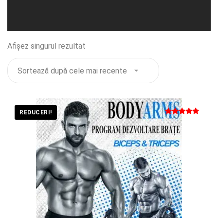
Afișez singurul rezultat
REDUCERI!
Evaluat la
5
din 5